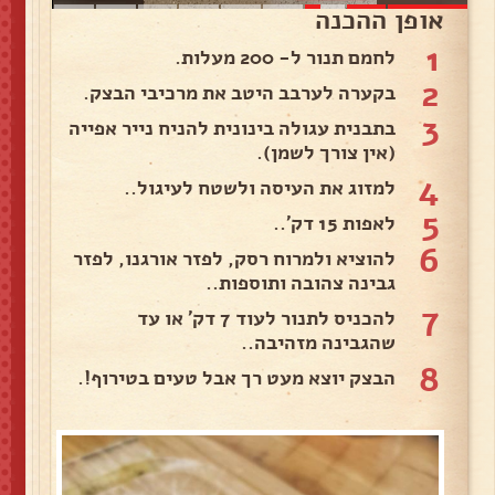
אופן ההכנה
1
לחמם תנור ל- 200 מעלות.
2
בקערה לערבב היטב את מרכיבי הבצק.
3
בתבנית עגולה בינונית להניח נייר אפייה
(אין צורך לשמן).
4
למזוג את העיסה ולשטח לעיגול..
5
לאפות 15 דק'..
6
להוציא ולמרוח רסק, לפזר אורגנו, לפזר
גבינה צהובה ותוספות..
7
להכניס לתנור לעוד 7 דק' או עד
שהגבינה מזהיבה..
8
הבצק יוצא מעט רך אבל טעים בטירוף!.