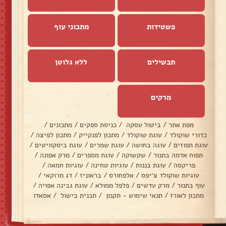
פשטידות
מתכוני עוף
תבשילים
ללא גלוטן
מרקים
מפת אתר
/
ביטול עסקה
/
כניסת ספקים
/
מתכונים
/
כדורי שוקולד
/
עוגת שוקולד
/
מתכון לפנקייק
/
מתכון לפיצה
/
עוגת תפוזים
/
עוגה בחושה
/
עוגת שמרים
/
עוגת ביסקוויטים
/
תפוח אדמה בתנור
/
שקשוקה
/
עוגת מספרים
/
מרק אפונה
/
פריקסה
/
עוגת בננות
/
עוגיות טחינה
/
עוגיות חמאה
/
עוגיות שוקולד צ׳יפס
/
אלפחורס
/
בראוניז
/
דג מרוקאי
/
עוף בתנור
/
מרק עדשים
/
פלפל ממולא
/
עוגת גבינה אפויה
/
מתכון לאורז
/
תנאי שימוש - תקנון
/
תכנית בישול
/
אסאדו