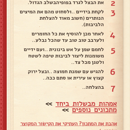
2
את הבצל לגרד בפופיהבשלב הגדול.
3
לקחת בידיים ..ולסחוט מהם את המיצים
הנותרים (חשוב מאוד להצלחת
הלביבות).
4
לאחר מכן להוסיף את כל החומרים
ולערבב טוב טוב עד שהכל נבלע..
5
לחמם שמן על אש בינונית ..ועם ידיים
משומנות ליצור לביבות טיפה לשטח
ולטגן מכל צד..
6
להגיש עם שמנת חמוצה ..ובצל ירוק
קצוץ או עירית או סתם ככה..
7
בהצלחה..
אמהות מבשלות ביחד
>>
מתכונים נוספים
>>
אהבת את המתכון? העתיקי את הקישור המקוצר