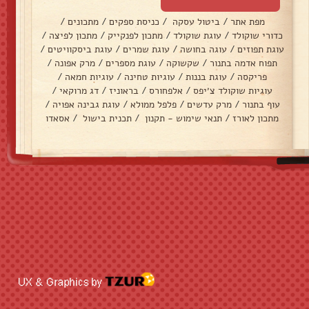
מפת אתר
/
ביטול עסקה
/
כניסת ספקים
/
מתכונים
/
כדורי שוקולד
/
עוגת שוקולד
/
מתכון לפנקייק
/
מתכון לפיצה
/
עוגת תפוזים
/
עוגה בחושה
/
עוגת שמרים
/
עוגת ביסקוויטים
/
תפוח אדמה בתנור
/
שקשוקה
/
עוגת מספרים
/
מרק אפונה
/
פריקסה
/
עוגת בננות
/
עוגיות טחינה
/
עוגיות חמאה
/
עוגיות שוקולד צ׳יפס
/
אלפחורס
/
בראוניז
/
דג מרוקאי
/
עוף בתנור
/
מרק עדשים
/
פלפל ממולא
/
עוגת גבינה אפויה
/
מתכון לאורז
/
תנאי שימוש - תקנון
/
תכנית בישול
/
אסאדו