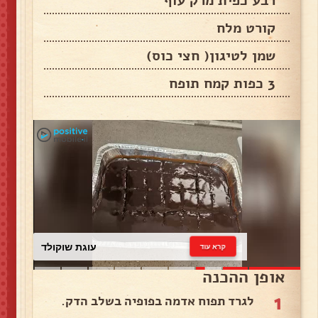
רבע כפית מרק עוף
קורט מלח
שמן לטיגון( חצי כוס)
3 כפות קמח תופח
עוגת שוקולד
קרא עוד
אופן ההכנה
1
לגרד תפוח אדמה בפופיה בשלב הדק.