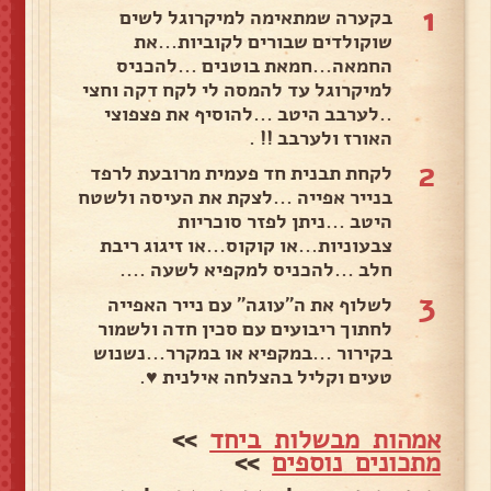
1
בקערה שמתאימה למיקרוגל לשים
שוקולדים שבורים לקוביות...את
החמאה...חמאת בוטנים ...להכניס
למיקרוגל עד להמסה לי לקח דקה וחצי
..לערבב היטב ...להוסיף את פצפוצי
האורז ולערבב !! .
2
לקחת תבנית חד פעמית מרובעת לרפד
בנייר אפייה ...לצקת את העיסה ולשטח
היטב ...ניתן לפזר סוכריות
צבעוניות...או קוקוס...או זיגוג ריבת
חלב ...להכניס למקפיא לשעה ....
3
לשלוף את ה"עוגה" עם נייר האפייה
לחתוך ריבועים עם סכין חדה ולשמור
בקירור ...במקפיא או במקרר...נשנוש
טעים וקליל בהצלחה אילנית ♥️.
אמהות מבשלות ביחד
>>
מתכונים נוספים
>>