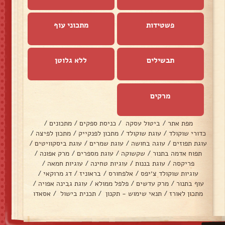
פשטידות
מתכוני עוף
תבשילים
ללא גלוטן
מרקים
מפת אתר
/
ביטול עסקה
/
כניסת ספקים
/
מתכונים
/
כדורי שוקולד
/
עוגת שוקולד
/
מתכון לפנקייק
/
מתכון לפיצה
/
עוגת תפוזים
/
עוגה בחושה
/
עוגת שמרים
/
עוגת ביסקוויטים
/
תפוח אדמה בתנור
/
שקשוקה
/
עוגת מספרים
/
מרק אפונה
/
פריקסה
/
עוגת בננות
/
עוגיות טחינה
/
עוגיות חמאה
/
עוגיות שוקולד צ׳יפס
/
אלפחורס
/
בראוניז
/
דג מרוקאי
/
עוף בתנור
/
מרק עדשים
/
פלפל ממולא
/
עוגת גבינה אפויה
/
מתכון לאורז
/
תנאי שימוש - תקנון
/
תכנית בישול
/
אסאדו