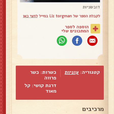
דובשניות
לקבלת הספר של Liz torgman במייל
לחצי כאן
הוספה לספר
המתכונים שלי
קטגוריה:
עוגיות
כשרות: כשר
פרווה
דרגת קושי: קל
מאוד
מרכיבים