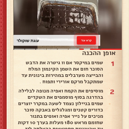
עוגת שוקולד
קרא עוד
אופן ההכנה
1
שמים במיקסר אם וו גיטרה את הדבש
הסוכר חום את השמן הקינמון המלח
והבייצה מערבלים במהירות בינונית עד
שמתקבל מרקם אורירי ותפוח .
2
מוסיפים את הקמח ואפיה מנופה לבלילה
בהדרגה בסוף מוסמפים את השקדים
שמים בניילון נצמד לשעה במקרר יוצרים
כדורים קטנים ומגלגלים באבקה סוכר
מניכים על נייר אפיה ואופים בתנור
שחומם מראש 180 מעלות בערך 10 דקות
עד שהעוגיות מתפוצצות בהצלחה ליז .