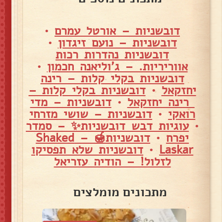
דובשניות – אורטל עמרם
•
דובשניות – נועם זיגדון
•
דובשניות נהדרות רכות
אווריריות. – ג'וליאנה חכמון
•
דובשניות בקלי קלות – רינה
יחזקאל
•
דובשניות בקלי קלות –
רינה יחזקאל
•
דובשניות – מדי
רואקי
•
דובשניות – שושי מזרחי
•
עוגיות דבש דובשניות✨ – סמדר
יפרח
•
דובשניות🍯 – Shaked
Laskar
•
דובשניות שלא תפסיקו
לזלול! – הודיה עזריאל
מתכונים מומלצים