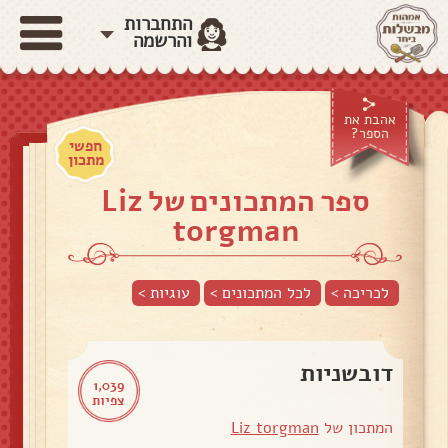
התחברות
והרשמה
אהבת את
הספר?
חפשי
מתכון
ספר המתכונים של Liz
torgman
לכריכה >
לכל המתכונים >
עוגיות
>
דובשניות
1,039
צפיות
המתכון של
Liz torgman