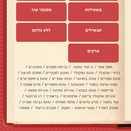
פשטידות
מתכוני עוף
תבשילים
ללא גלוטן
מרקים
מפת אתר
/
ביטול עסקה
/
כניסת ספקים
/
מתכונים
/
כדורי שוקולד
/
עוגת שוקולד
/
מתכון לפנקייק
/
מתכון לפיצה
/
עוגת תפוזים
/
עוגה בחושה
/
עוגת שמרים
/
עוגת ביסקוויטים
/
תפוח אדמה בתנור
/
שקשוקה
/
עוגת מספרים
/
מרק אפונה
/
פריקסה
/
עוגת בננות
/
עוגיות טחינה
/
עוגיות חמאה
/
עוגיות שוקולד צ׳יפס
/
אלפחורס
/
בראוניז
/
דג מרוקאי
/
עוף בתנור
/
מרק עדשים
/
פלפל ממולא
/
עוגת גבינה אפויה
/
מתכון לאורז
/
תנאי שימוש - תקנון
/
תכנית בישול
/
אסאדו