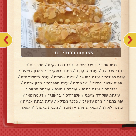
אצבעות תפוחים מ...
מפת אתר
/
ביטול עסקה
/
כניסת ספקים
/
מתכונים
/
כדורי שוקולד
/
עוגת שוקולד
/
מתכון לפנקייק
/
מתכון לפיצה
/
עוגת תפוזים
/
עוגה בחושה
/
עוגת שמרים
/
עוגת ביסקוויטים
/
תפוח אדמה בתנור
/
שקשוקה
/
עוגת מספרים
/
מרק אפונה
/
פריקסה
/
עוגת בננות
/
עוגיות טחינה
/
עוגיות חמאה
/
עוגיות שוקולד צ׳יפס
/
אלפחורס
/
בראוניז
/
דג מרוקאי
/
עוף בתנור
/
מרק עדשים
/
פלפל ממולא
/
עוגת גבינה אפויה
/
מתכון לאורז
/
תנאי שימוש - תקנון
/
תכנית בישול
/
אסאדו