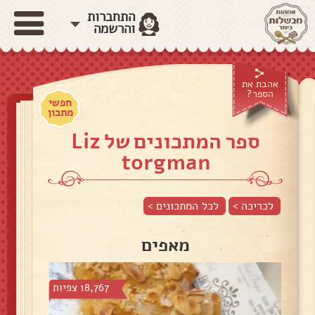
התחברות
והרשמה
אהבת את
הספר?
חפשי
מתכון
ספר המתכונים של Liz
torgman
לכריכה >
לכל המתכונים >
מאפים
18,767 צפיות