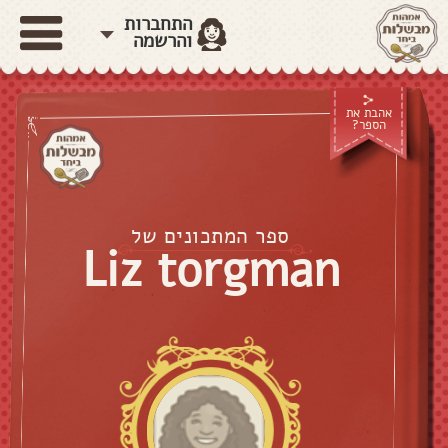
התחברות
והרשמה
אהבת את
הספר?
ספר המתכונים של
Liz torgman