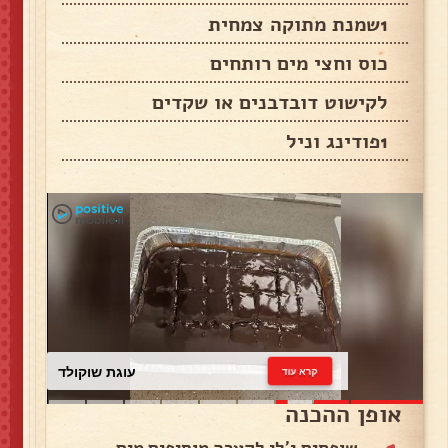
1שמנת מתוקה צמחית
כוס וחצי מים רותחים
לקישוט דובדבנים או שקדים
1פודינג וניל
עוגת שוקולד
קרא עוד
אופן ההכנה
שופחים ג'לי לקערה מוסיפים מים