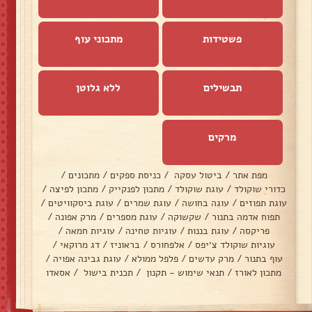
פשטידות
מתכוני עוף
תבשילים
ללא גלוטן
מרקים
מפת אתר
/
ביטול עסקה
/
כניסת ספקים
/
מתכונים
/
כדורי שוקולד
/
עוגת שוקולד
/
מתכון לפנקייק
/
מתכון לפיצה
/
עוגת תפוזים
/
עוגה בחושה
/
עוגת שמרים
/
עוגת ביסקוויטים
/
תפוח אדמה בתנור
/
שקשוקה
/
עוגת מספרים
/
מרק אפונה
/
פריקסה
/
עוגת בננות
/
עוגיות טחינה
/
עוגיות חמאה
/
עוגיות שוקולד צ׳יפס
/
אלפחורס
/
בראוניז
/
דג מרוקאי
/
עוף בתנור
/
מרק עדשים
/
פלפל ממולא
/
עוגת גבינה אפויה
/
מתכון לאורז
/
תנאי שימוש - תקנון
/
תכנית בישול
/
אסאדו