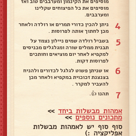
מוסיפים את הקינמון ומערבבים טוב ואז
מוסיפים את כל הפיצוחים שקלינו
ומערבבים.
4
ניתן להכין כדורי תמרים או רולדה ולאחר
מכן לחתוך אותה לפרוסות .
5
בשביל רולדה שמים ניילון נצמד על
תבנית ממלים שורה ומגלגלים מכניסים
למקפיא לאחר יום מוציאים וחותכים
לפרוסות דקות.
6
או שניתן פשוט לגלגל לכדורים ולהניח
בצנצנת זכוכוית במקפיא ולאחר מכן
להעביר למקרר .
7
תהנו 👍.
אמהות מבשלות ביחד
>>
מתכונים נוספים
>>
סוף סוף יש לאמהות מבשלות
אפליקציה :)