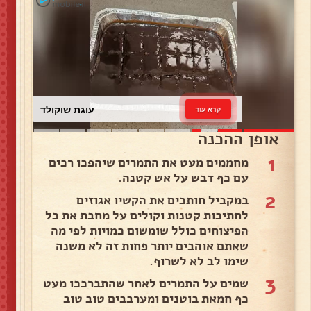
עוגת שוקולד
קרא עוד
אופן ההכנה
1
מחממים מעט את התמרים שיהפכו רכים
עם כף דבש על אש קטנה.
2
במקביל חותכים את הקשיו אגוזים
לחתיכות קטנות וקולים על מחבת את כל
הפיצוחים כולל שומשום כמויות לפי מה
שאתם אוהבים יותר פחות זה לא משנה
שימו לב לא לשרוף.
3
שמים על התמרים לאחר שהתברככו מעט
כף חמאת בוטנים ומערבבים טוב טוב