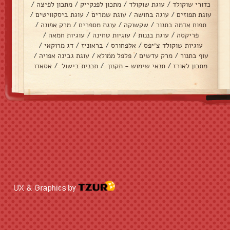
כדורי שוקולד
/
עוגת שוקולד
/
מתכון לפנקייק
/
מתכון לפיצה
/
עוגת תפוזים
/
עוגה בחושה
/
עוגת שמרים
/
עוגת ביסקוויטים
/
תפוח אדמה בתנור
/
שקשוקה
/
עוגת מספרים
/
מרק אפונה
/
פריקסה
/
עוגת בננות
/
עוגיות טחינה
/
עוגיות חמאה
/
עוגיות שוקולד צ׳יפס
/
אלפחורס
/
בראוניז
/
דג מרוקאי
/
עוף בתנור
/
מרק עדשים
/
פלפל ממולא
/
עוגת גבינה אפויה
/
מתכון לאורז
/
תנאי שימוש - תקנון
/
תכנית בישול
/
אסאדו