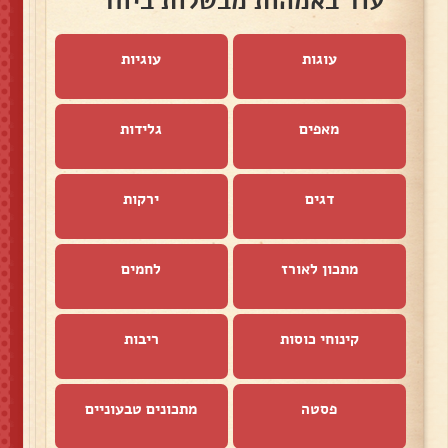
עוד באמהות מבשלות ביחד
עוגות
עוגיות
מאפים
גלידות
דגים
ירקות
מתכון לאורז
לחמים
קינוחי כוסות
ריבות
פסטה
מתכונים טבעוניים