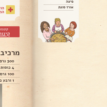
פיצה
אורז סוגת
הו
המת
קטגור
קינוח
מרכיבי
500 גרם אבקת סוכר מנופה
4 כוסות קוקוס
100 גרם שוקולד מריר
1 ורבע כוס מיץ תפוזים