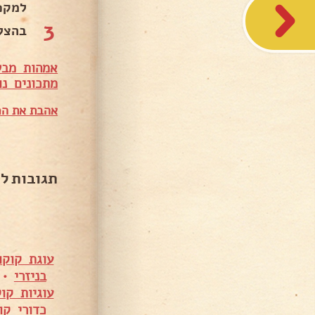
למקפ
3
בהצל
אמהות מבש
מתכונים נו
אהבת את המ
תגובות ל
עוגת קוקו
בניזרי
•
עוגיות קו
כדורי קו