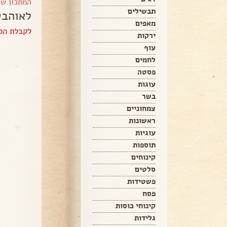
המתכון ש
תבשילים
לאוהבי
מאפים
לקבלת הס
ירקות
עוף
לחמים
פסטה
עוגות
בשר
צמחוניים
ראשונות
עוגיות
תוספות
קינוחים
סלטים
פשטידות
פסח
קינוחי כוסות
גלידות