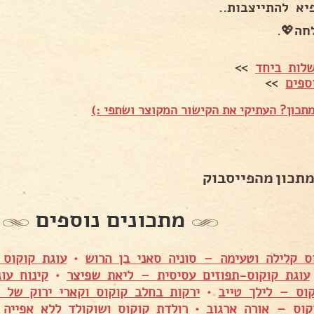
יא להתייצבות..
חה💖.
לות ביחד
>>
ספים
>>
תכון? העתיקי את הקישור המקוצר ושתפי :)
מתכון מהפייסבוק
מתכונים נוספים
ס קלילה וטעימה – סוניה סאני בן הרוש
•
עוגת קוקוס 
עוגת קוקוס-תפוזים עסיסית – ליאת שפיצר
•
קינוח עו
קוס – לילך טייב
•
ירקות בחלב קוקוס וקארי ירוק של
קוס – אורה ארגוב
•
רולדת קוקוס ושוקולד ללא אפייה