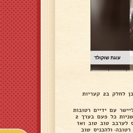
עוגת שוקולד
לשים בקערה את כל המצרכים ולערבב טוב טוב..לאחר מכן לחלק ב2 קעריות
יישר עם ידיים רטובות
להכניס למקפיא ולבינתיים להמיס שוקולד במיקרוגל 30 שניות כל פעם בערך 2
ס לערבב טוב טוב ואז
רטובה ולהכניס שוב