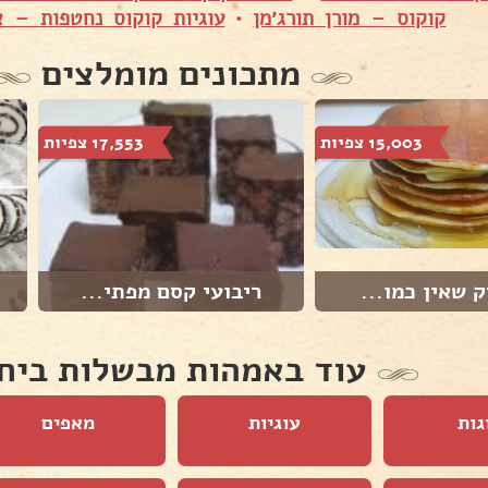
קוקוס – מורן תורג׳מן
•
עוגיות קוקוס נחטפות – 
מתכונים מומלצים
15,003 צפיות
17,553 צפיות
ק שאין כמו...
ריבועי קסם מפתי...
עוד באמהות מבשלות ביח
גות
עוגיות
מאפים