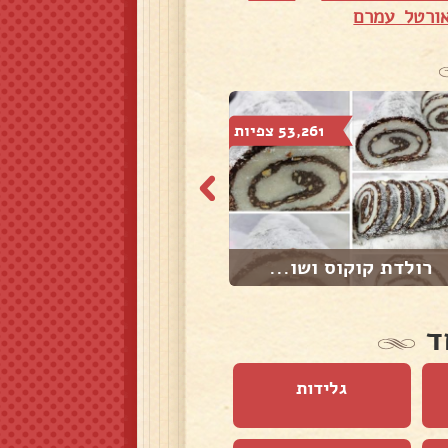
אורטל עמרם
53,261 צפיות
15,129 צפיות
רולדת קוקוס ושו...
בראוניז מהסרטים
ד
גלידות