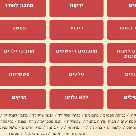
ים
ירקות
מתכון לאורז
 כוסות
ריבות
פסטה
ם למנות
מתכונים דיאטטים
מתכוני ילדים
ונות
וחים
סלטים
פשטידות
ילים
ללא גלוטן
מרקים
קה
/
כניסת ספקים
/
מתכונים
/
כדורי שוקולד
/
עוגת שוקולד
/
מתכון לפנקייק
/
סקוויטים
/
תפוח אדמה בתנור
/
שקשוקה
/
עוגת מספרים
/
מרק אפונה
/
פריקסה
צ׳יפס
/
אלפחורס
/
בראוניז
/
דג מרוקאי
/
עוף בתנור
/
מרק עדשים
/
פלפל ממול
תנאי שימוש - תקנון
/
תכנית בישול
/
אסאדו