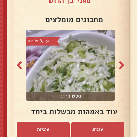
סאני בן הרוש
מתכונים מומלצים
צפיות
6,230 צפיות
סלט כרוב
ס
עוד באמהות מבשלות ביחד
עוגות
עוגיות