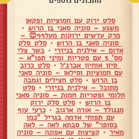
מתכונים נוספים
סלט ירוק עם חמוציות ופקאן
משגע – סוניה סאני בן הרוש
•
מרק עדשים ירוקות מעלףף😍 –
סוניה סאני בן הרוש
•
סלט סלק
אדום – אילנית בניזרי
•
בשר צלי
מס' 5 עם פטריות ומיני תפו"א –
סיון אוחיון אברג׳ל
•
סלט כרוב
עם חמוציות וסילאן – סוניה סאני
בן הרוש
•
סלט חצילים וגמבה
מתובל – אילנית בניזרי
•
סלט
חלומי ופטריות חמות – סוניה סאני
בן הרוש
•
סלט סלק ירוק
מנגולד – אורה ארגוב
•
כרעי עוף
עם תפוחי אדמה בגריל "כמו
בסופר" של סבתא לאה – לאה
מאיר
•
קציצות עם אפונה – סוניה