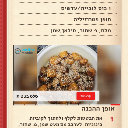
1 כוס לובייה/עדשים
חופן פטרוזיליה
מלח, פ.שחור, סילאן,שמן
כרוב לבן
קרא עוד
אופן ההכנה
1
את הבטטות לקלף ולחתוך לקוביות
בינוניות. לערבב עם מעט שמן, פ. שחור,