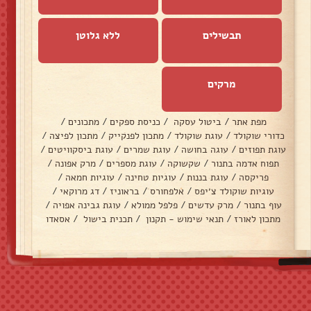
תבשילים
ללא גלוטן
מרקים
מפת אתר
/
ביטול עסקה
/
כניסת ספקים
/
מתכונים
/
כדורי שוקולד
/
עוגת שוקולד
/
מתכון לפנקייק
/
מתכון לפיצה
/
עוגת תפוזים
/
עוגה בחושה
/
עוגת שמרים
/
עוגת ביסקוויטים
/
תפוח אדמה בתנור
/
שקשוקה
/
עוגת מספרים
/
מרק אפונה
/
פריקסה
/
עוגת בננות
/
עוגיות טחינה
/
עוגיות חמאה
/
עוגיות שוקולד צ׳יפס
/
אלפחורס
/
בראוניז
/
דג מרוקאי
/
עוף בתנור
/
מרק עדשים
/
פלפל ממולא
/
עוגת גבינה אפויה
/
מתכון לאורז
/
תנאי שימוש - תקנון
/
תכנית בישול
/
אסאדו