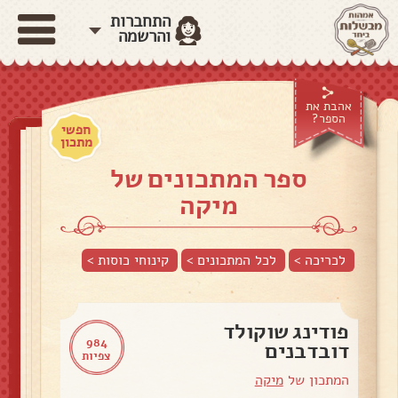
התחברות
והרשמה
אהבת את
הספר?
חפשי
מתכון
ספר המתכונים של
מיקה
לכריכה >
לכל המתכונים >
קינוחי כוסות
>
פודינג שוקולד
984
דובדבנים
צפיות
המתכון של
מיקה