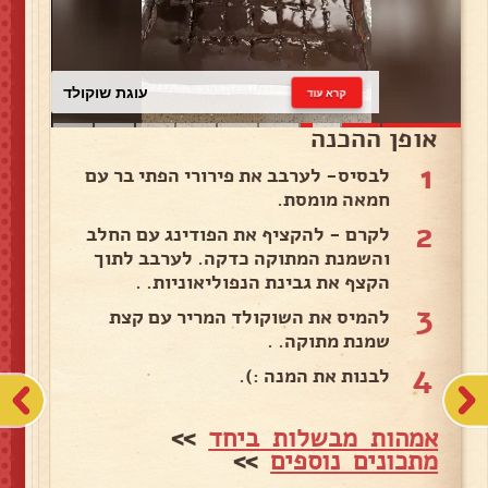
עוגת שוקולד
קרא עוד
אופן ההכנה
1
לבסיס- לערבב את פירורי הפתי בר עם
חמאה מומסת.
2
לקרם - להקציף את הפודינג עם החלב
והשמנת המתוקה כדקה. לערבב לתוך
הקצף את גבינת הנפוליאוניות. .
3
להמיס את השוקולד המריר עם קצת
שמנת מתוקה. .
4
לבנות את המנה :).
אמהות מבשלות ביחד
>>
מתכונים נוספים
>>