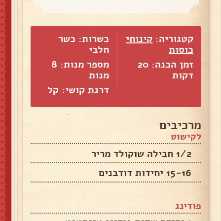
קטגוריה:
קינוחי
כשרות: כשר
כוסות
חלבי
זמן הכנה: 20
מספר מנות:
8
דקות
מנות
דרגת קושי: קל
מרכיבים
לקישוט
1/2 חבילה שוקולד מריר
15-16 יחידות דודבנים
פודינג