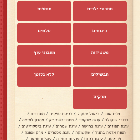
מתכוני ילדים
תוספות
קינוחים
סלטים
פשטידות
מתכוני עוף
תבשילים
ללא גלוטן
מרקים
מפת אתר
/
ביטול עסקה
/
כניסת ספקים
/
מתכונים
/
כדורי שוקולד
/
עוגת שוקולד
/
מתכון לפנקייק
/
מתכון לפיצה
/
עוגת תפוזים
/
עוגה בחושה
/
עוגת שמרים
/
עוגת ביסקוויטים
/
תפוח אדמה בתנור
/
שקשוקה
/
עוגת מספרים
/
מרק אפונה
/
פריקסה
/
עוגת בננות
/
עוגיות טחינה
/
עוגיות חמאה
/