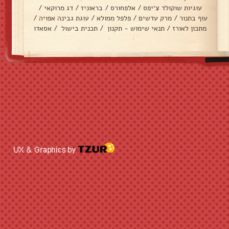
עוגיות שוקולד צ׳יפס
/
אלפחורס
/
בראוניז
/
דג מרוקאי
/
עוף בתנור
/
מרק עדשים
/
פלפל ממולא
/
עוגת גבינה אפויה
/
מתכון לאורז
/
תנאי שימוש - תקנון
/
תכנית בישול
/
אסאדו