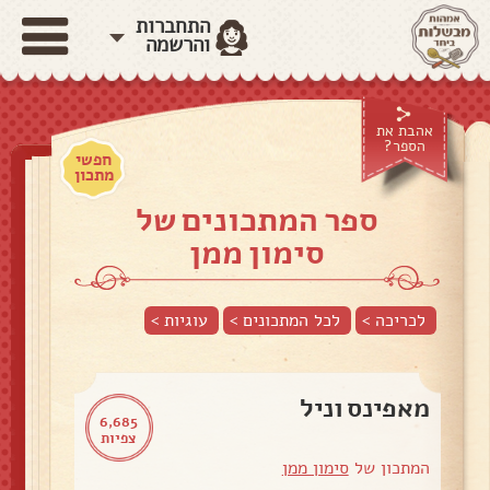
התחברות
והרשמה
אהבת את
הספר?
חפשי
מתכון
ספר המתכונים של
סימון ממן
לכריכה >
לכל המתכונים >
עוגיות
>
מאפינס וניל
6,685
צפיות
המתכון של
סימון ממן