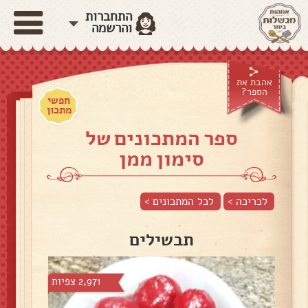
התחברות
והרשמה
אהבת את
הספר?
חפשי
מתכון
ספר המתכונים של
סימון ממן
לכריכה >
לכל המתכונים >
תבשילים
2,971 צפיות