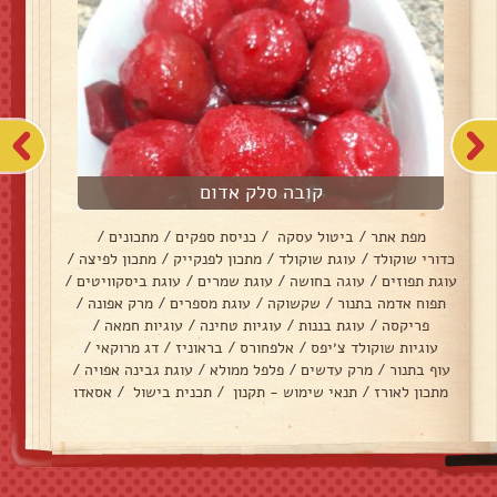
קובה סלק אדום
מפת אתר
/
ביטול עסקה
/
כניסת ספקים
/
מתכונים
/
כדורי שוקולד
/
עוגת שוקולד
/
מתכון לפנקייק
/
מתכון לפיצה
/
עוגת תפוזים
/
עוגה בחושה
/
עוגת שמרים
/
עוגת ביסקוויטים
/
תפוח אדמה בתנור
/
שקשוקה
/
עוגת מספרים
/
מרק אפונה
/
פריקסה
/
עוגת בננות
/
עוגיות טחינה
/
עוגיות חמאה
/
עוגיות שוקולד צ׳יפס
/
אלפחורס
/
בראוניז
/
דג מרוקאי
/
עוף בתנור
/
מרק עדשים
/
פלפל ממולא
/
עוגת גבינה אפויה
/
מתכון לאורז
/
תנאי שימוש - תקנון
/
תכנית בישול
/
אסאדו