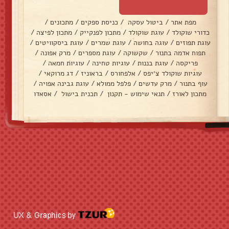
מפת אתר
/
ביטול עסקה
/
כניסת ספקים
/
מתכונים
/
כדורי שוקולד
/
עוגת שוקולד
/
מתכון לפנקייק
/
מתכון לפיצה
/
עוגת תפוזים
/
עוגה בחושה
/
עוגת שמרים
/
עוגת ביסקוויטים
/
תפוח אדמה בתנור
/
שקשוקה
/
עוגת מספרים
/
מרק אפונה
/
פריקסה
/
עוגת בננות
/
עוגיות טחינה
/
עוגיות חמאה
/
עוגיות שוקולד צ׳יפס
/
אלפחורס
/
בראוניז
/
דג מרוקאי
/
עוף בתנור
/
מרק עדשים
/
פלפל ממולא
/
עוגת גבינה אפויה
/
מתכון לאורז
/
תנאי שימוש - תקנון
/
תכנית בישול
/
אסאדו