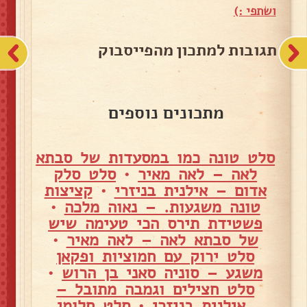
ושתפי :)
תגובות למתכון מהפייסבוק
מתכונים נוספים
סלט טונה כמו במסעדות של סבתא
לאה – לאה מאיר
•
סלט סלק
אדום – אילנית בניזרי
•
קציצות
טונה משגעות. – נאוה מלכה
•
פשטידת תירס הכי טעימה שיש
של סבתא לאה – לאה מאיר
•
סלט ירוק עם חמוציות ופקאן
משגע – סוניה סאני בן הרוש
•
סלט חצילים וגמבה מתובל –
אילנית בניזרי
•
סלט חלומי