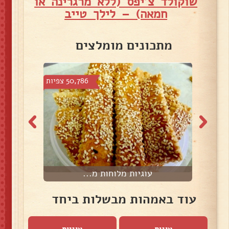
שוקולד צ'יפס (ללא מרגרינה או
חמאה) – לילך טייב
מתכונים מומלצים
צפיות
50,786 צפיות
עוגיות מלוחות מ...
עוד באמהות מבשלות ביחד
עוגות
עוגיות