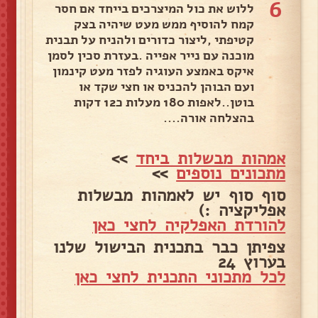
6
ללוש את כול המיצרכים בייחד אם חסר
קמח להוסיף ממש מעט שיהיה בצק
קטיפתי ,ליצור כדורים ולהניח על תבנית
מוכנה עם נייר אפייה .בעזרת סכין לסמן
איקס באמצע העוגיה לפזר מעט קינמון
ועם הבוהן להכניס או חצי שקד או
בוטן..לאפות 180 מעלות כ12 דקות
בהצלחה אורה....
אמהות מבשלות ביחד
>>
מתכונים נוספים
>>
סוף סוף יש לאמהות מבשלות
אפליקציה :)
להורדת האפלקיה לחצי כאן
צפיתן כבר בתכנית הבישול שלנו
בערוץ 24
לכל מתכוני התכנית לחצי כאן