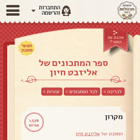
התחברות
והרשמה
אהבת את
הספר?
חפשי
מתכון
ספר המתכונים של
אליזבט חיון
לכריכה >
לכל המתכונים >
עוגיות
>
מקרון
1,578
צפיות
המתכון של
אליזבט חיון