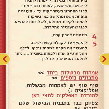
בועות אוויר במידה וקיימות ולהניח
לייבוש כחצי שעה, לאפות במדף אחד
לפני התחתון כעשר דקות עד שהעוגייה
תופחת מעט ומתקשה כמו נשיקות,
להמיח לקירור מוחלט, לא לנסות להוציא
לפני שהעוגייה מתקררת..
4
בינתיים להכין קרם,.
5
להקציף עד לקבלת קצפת יציבה.
להעביר את הקרם לשקית זילוף ,לזלף
מעל עוגייה אחת ולכסות בשנייה.... ניתן
למלא בגאנש שוקולד לבן......
אמהות מבשלות ביחד
>>
מתכונים נוספים
>>
סוף סוף יש לאמהות מבשלות
אפליקציה :)
להורדת האפלקיה לחצי כאן
צפיתן כבר בתכנית הבישול שלנו
בערוץ 24