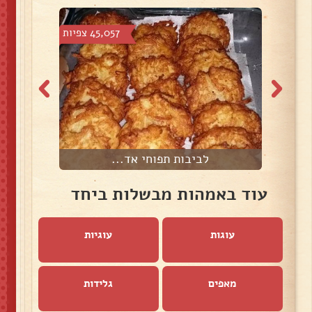
צפיות
45,057 צפיות
לביבות תפוחי אד...
עוד באמהות מבשלות ביחד
עוגות
עוגיות
מאפים
גלידות