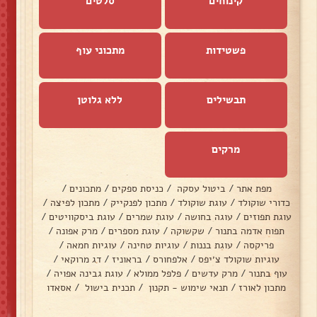
קינוחים
סלטים
פשטידות
מתכוני עוף
תבשילים
ללא גלוטן
מרקים
מפת אתר
/
ביטול עסקה
/
כניסת ספקים
/
מתכונים
/
כדורי שוקולד
/
עוגת שוקולד
/
מתכון לפנקייק
/
מתכון לפיצה
/
עוגת תפוזים
/
עוגה בחושה
/
עוגת שמרים
/
עוגת ביסקוויטים
/
תפוח אדמה בתנור
/
שקשוקה
/
עוגת מספרים
/
מרק אפונה
/
פריקסה
/
עוגת בננות
/
עוגיות טחינה
/
עוגיות חמאה
/
עוגיות שוקולד צ׳יפס
/
אלפחורס
/
בראוניז
/
דג מרוקאי
/
עוף בתנור
/
מרק עדשים
/
פלפל ממולא
/
עוגת גבינה אפויה
/
מתכון לאורז
/
תנאי שימוש - תקנון
/
תכנית בישול
/
אסאדו