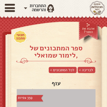
התחברות
והרשמה
אהבת את
הספר?
חפשי
מתכון
ספר המתכונים של
,לימור שמואלי
לכריכה >
לכל המתכונים >
עוף
359 צפיות