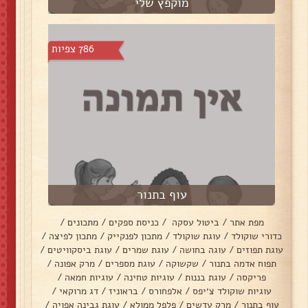
מוקפץ שלי
786 צפיות
עוף בתנור
מפת אתר
/
ביטול עסקה
/
כניסת ספקים
/
מתכונים
/
כדורי שוקולד
/
עוגת שוקולד
/
מתכון לפנקייק
/
מתכון לפיצה
/
עוגת תפוזים
/
עוגה בחושה
/
עוגת שמרים
/
עוגת ביסקוויטים
/
תפוח אדמה בתנור
/
שקשוקה
/
עוגת מספרים
/
מרק אפונה
/
פריקסה
/
עוגת בננות
/
עוגיות טחינה
/
עוגיות חמאה
/
עוגיות שוקולד צ׳יפס
/
אלפחורס
/
בראוניז
/
דג מרוקאי
/
עוף בתנור
/
מרק עדשים
/
פלפל ממולא
/
עוגת גבינה אפויה
/