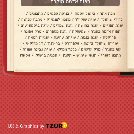
תפוח אדמה מוקרם
מפת אתר
/
ביטול עסקה
/
כניסת ספקים
/
מתכונים
/
כדורי שוקולד
/
עוגת שוקולד
/
מתכון לפנקייק
/
מתכון לפיצה
/
עוגת תפוזים
/
עוגה בחושה
/
עוגת שמרים
/
עוגת ביסקוויטים
/
תפוח אדמה בתנור
/
שקשוקה
/
עוגת מספרים
/
מרק אפונה
/
פריקסה
/
עוגת בננות
/
עוגיות טחינה
/
עוגיות חמאה
/
עוגיות שוקולד צ׳יפס
/
אלפחורס
/
בראוניז
/
דג מרוקאי
/
עוף בתנור
/
מרק עדשים
/
פלפל ממולא
/
עוגת גבינה אפויה
/
מתכון לאורז
/
תנאי שימוש - תקנון
/
תכנית בישול
/
אסאדו