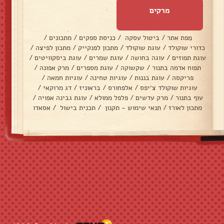
מרקים
מפת אתר
/
ביטול עסקה
/
כניסת ספקים
/
מתכונים
/
כדורי שוקולד
/
עוגת שוקולד
/
מתכון לפנקייק
/
מתכון לפיצה
/
עוגת תפוזים
/
עוגה בחושה
/
עוגת שמרים
/
עוגת ביסקוויטים
/
תפוח אדמה בתנור
/
שקשוקה
/
עוגת מספרים
/
מרק אפונה
/
פריקסה
/
עוגת בננות
/
עוגיות טחינה
/
עוגיות חמאה
/
עוגיות שוקולד צ׳יפס
/
אלפחורס
/
בראוניז
/
דג מרוקאי
/
עוף בתנור
/
מרק עדשים
/
פלפל ממולא
/
עוגת גבינה אפויה
/
מתכון לאורז
/
תנאי שימוש - תקנון
/
תכנית בישול
/
אסאדו