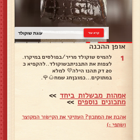
עוגת שוקולד
קרא עוד
אופן ההכנה
1
להמיס שוקולד מריר/בפולסים במיקרו.
לצפות את התבניתבשוקולד..להקפיא כ
20 דק תהנו הילה💜 למלא
במתוקים...כמובןחג שמח🌰🌹.
אמהות מבשלות ביחד
>>
מתכונים נוספים
>>
אהבת את המתכון? העתיקי את הקישור המקוצר
ושתפי :)