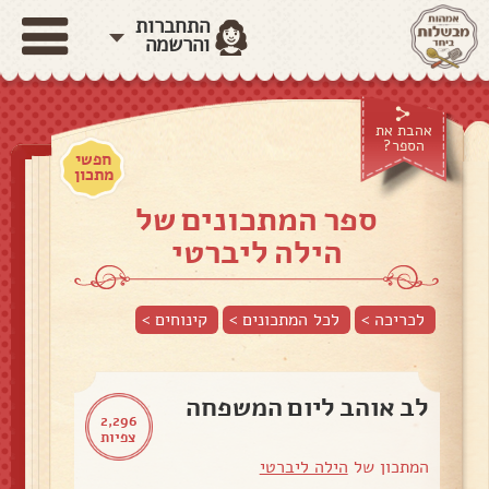
התחברות
והרשמה
אהבת את
הספר?
חפשי
מתכון
ספר המתכונים של
הילה ליברטי
לכריכה >
לכל המתכונים >
קינוחים
>
לב אוהב ליום המשפחה
2,296
צפיות
המתכון של
הילה ליברטי