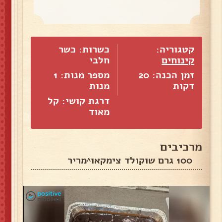
קטגוריה:
כשרות: כשר
קינוחים
חלבי
זמן הכנה: 20
מספר מנות:
1
דקות
מנות
דרגת קושי: קל
מאוד
מרכיבים
100 גרם שוקולד צימקאו^מריר