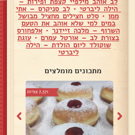
לב אוהב מילפיי קצפת ופירות –
הילה ליברטי
•
לב סניקרס – אתי
ממן
•
סלט חצילים מחציל מבושל
במים למי שלא אוהב את הטעם
השרוף – מלכה זיידנר
•
אלפחורס
בצורת לב – אורטל עמרם
•
עוגת
שוקולד ליום הולדת – הילה
ליברטי
מתכונים מומלצים
צפיות
7,571 צפיות