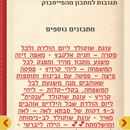
תגובות למתכון מהפייסבוק
מתכונים נוספים
עוגת שוקולד ליום הולדת ולכל
מטרה – חגית אלקבץ
•
מאפה זיוה
משגע מתכון מהיר ומפנק לכל
המשפחה – ליהי קרויץ
•
פסטה
פיצה - פסטה עם גבינות ותוספות
שאוהבים מנה משגעת לכל
המשפחה. בקלי-קלות – ליהי
קרויץ
•
עוגת שוקולד "ענקית"
ליום הולדת שכל הילדים אוהבים
ב-5 דקות של סבתא לאה – לאה
מאיר
•
עוגת שוקולד לב-נימוחה
ומושלמתת💕💕 – הילה ליברטי
•