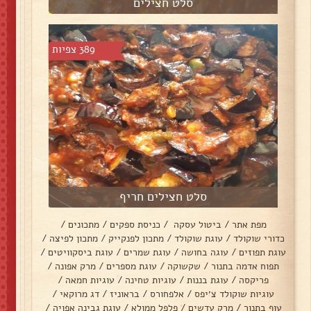
סלט חצילים
389 צפיות
סלט חצילים חריף
מפת אתר
/
ביטול עסקה
/
כניסת ספקים
/
מתכונים
/
כדורי שוקולד
/
עוגת שוקולד
/
מתכון לפנקייק
/
מתכון לפיצה
/
עוגת תפוזים
/
עוגה בחושה
/
עוגת שמרים
/
עוגת ביסקוויטים
/
תפוח אדמה בתנור
/
שקשוקה
/
עוגת מספרים
/
מרק אפונה
/
פריקסה
/
עוגת בננות
/
עוגיות טחינה
/
עוגיות חמאה
/
עוגיות שוקולד צ׳יפס
/
אלפחורס
/
בראוניז
/
דג מרוקאי
/
עוף בתנור
/
מרק עדשים
/
פלפל ממולא
/
עוגת גבינה אפויה
/