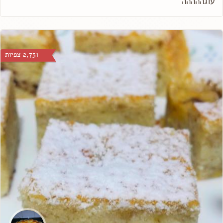
עוגההההה
2,731 צפיות