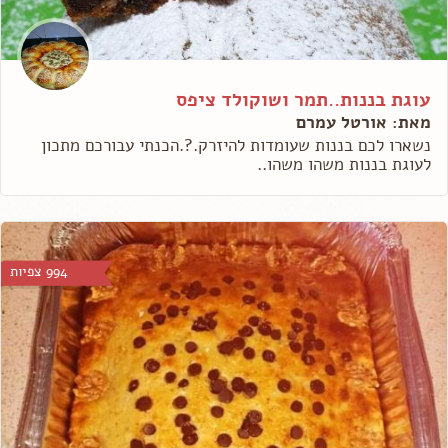
עוגת בננות..תמר ושוקולד ציפס
מאת: אורטל עמרם
נשארו לכם בננות שעומדות להיזרק.?.הכנתי עבורכם מתכון
לעוגת בננות משהו משהו..
994 צפיות