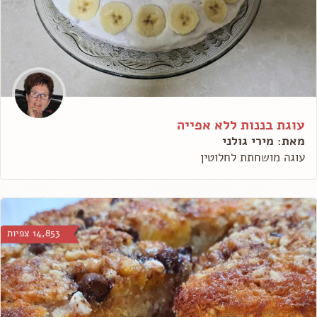
עוגת בננות ללא אפייה
מאת: מירי גולני
עוגה מושחתת לחלוטין
14,853 צפיות