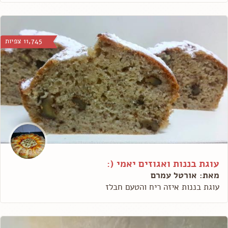
11,745 צפיות
עוגת בננות ואגוזים יאמי (:
מאת: אורטל עמרם
עוגת בננות איזה ריח והטעם חבלז