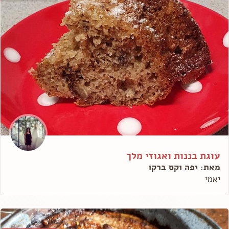
עוגת בננות ואגוזי מלך
מאת: יפה וקס ברקו
יאמי