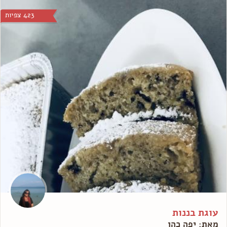
423 צפיות
עוגת בננות
מאת: יפה כהן