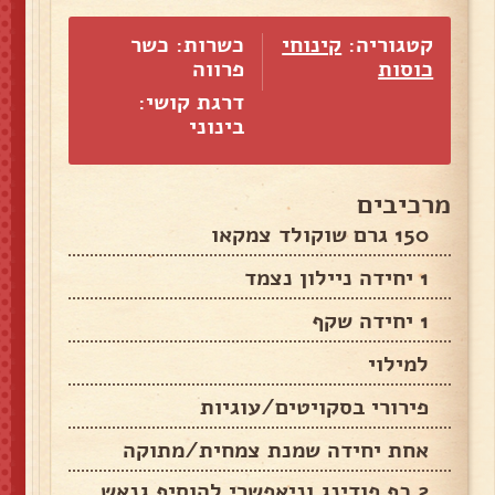
קטגוריה:
קינוחי
כשרות: כשר
כוסות
פרווה
דרגת קושי:
בינוני
מרכיבים
150 גרם שוקולד צמקאו
1 יחידה ניילון נצמד
1 יחידה שקף
למילוי
פירורי בסקויטים/עוגיות
אחת יחידה שמנת צמחית/מתוקה
2 כף פודינג וניאפשרי להוסיף גנאש