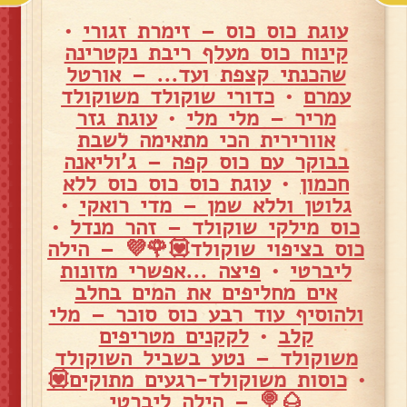
עוגת כוס כוס – זימרת זגורי
•
קינוח כוס מעלף ריבת נקטרינה
שהכנתי קצפת ועד... – אורטל
עמרם
•
כדורי שוקולד משוקולד
מריר – מלי מלי
•
עוגת גזר
אוורירית הכי מתאימה לשבת
בבוקר עם כוס קפה – ג'וליאנה
חכמון
•
עוגת כוס כוס כוס ללא
גלוטן וללא שמן – מדי רואקי
•
כוס מילקי שוקולד – זהר מנדל
•
כוס בציפוי שוקולד💟🌹💜 – הילה
ליברטי
•
פיצה ...אפשרי מזונות
אים מחליפים את המים בחלב
ולהוסיף עוד רבע כוס סוכר – מלי
קלב
•
לקקנים מטריפים
משוקולד – נטע בשביל השוקולד
•
כוסות משוקולד-רגעים מתוקים💟
🌰🍭 – הילה ליברטי