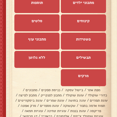
מתכוני ילדים
תוספות
קינוחים
סלטים
פשטידות
מתכוני עוף
תבשילים
ללא גלוטן
מרקים
מפת אתר
/
ביטול עסקה
/
כניסת ספקים
/
מתכונים
/
כדורי שוקולד
/
עוגת שוקולד
/
מתכון לפנקייק
/
מתכון לפיצה
/
עוגת תפוזים
/
עוגה בחושה
/
עוגת שמרים
/
עוגת ביסקוויטים
/
תפוח אדמה בתנור
/
שקשוקה
/
עוגת מספרים
/
מרק אפונה
/
פריקסה
/
עוגת בננות
/
עוגיות טחינה
/
עוגיות חמאה
/
עוגיות שוקולד צ׳יפס
/
אלפחורס
/
בראוניז
/
דג מרוקאי
/