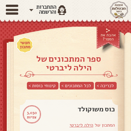
התחברות
והרשמה
אהבת את
הספר?
חפשי
מתכון
ספר המתכונים של
הילה ליברטי
לכריכה >
לכל המתכונים >
קינוחי כוסות
>
כוס משוקולד
3,030
צפיות
המתכון של
הילה ליברטי