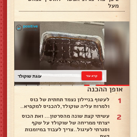
מעל
עוגת שוקולד
קרא עוד
אופן ההכנה
1
לעטוף בניילון נצמד תחתית של כוס
ולמרוח עליה שוקולד,להכניס למקפיא..
2
עשיתי קצת שונה מהסרטון... ואת הכוס
יצרתי ממריחה של שוקולד על שקף
וסגרתי לעיגול..צריך לעבוד במיומנות
קצת..