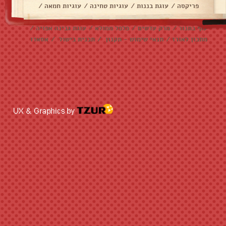
פריקסה
/
עוגת בננות
/
עוגיות טחינה
/
עוגיות חמאה
/
עוגיות שוקולד צ׳יפס
/
אלפחורס
/
בראוניז
/
דג מרוקאי
/
עוף בתנור
/
מרק עדשים
/
פלפל ממולא
/
עוגת גבינה אפויה
/
מתכון לאורז
/
תנאי שימוש - תקנון
/
תכנית בישול
/
אסאדו