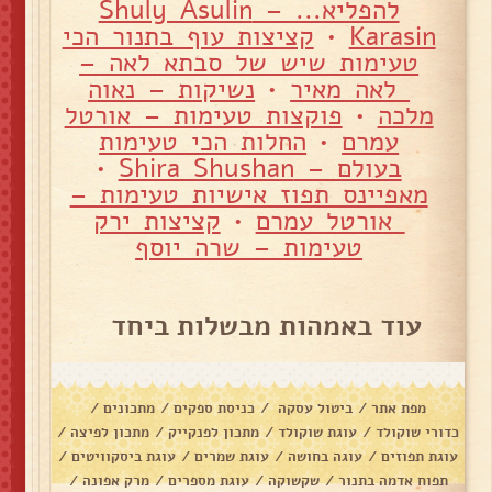
להפליא... – Shuly Asulin
Karasin
•
קציצות עוף בתנור הכי
טעימות שיש של סבתא לאה –
לאה מאיר
•
נשיקות – נאוה
מלכה
•
פוקצות טעימות – אורטל
עמרם
•
החלות הכי טעימות
בעולם – Shira Shushan
•
מאפיינס תפוז אישיות טעימות –
אורטל עמרם
•
קציצות ירק
טעימות – שרה יוסף
עוד באמהות מבשלות ביחד
מפת אתר
/
ביטול עסקה
/
כניסת ספקים
/
מתכונים
/
כדורי שוקולד
/
עוגת שוקולד
/
מתכון לפנקייק
/
מתכון לפיצה
/
עוגת תפוזים
/
עוגה בחושה
/
עוגת שמרים
/
עוגת ביסקוויטים
/
תפוח אדמה בתנור
/
שקשוקה
/
עוגת מספרים
/
מרק אפונה
/