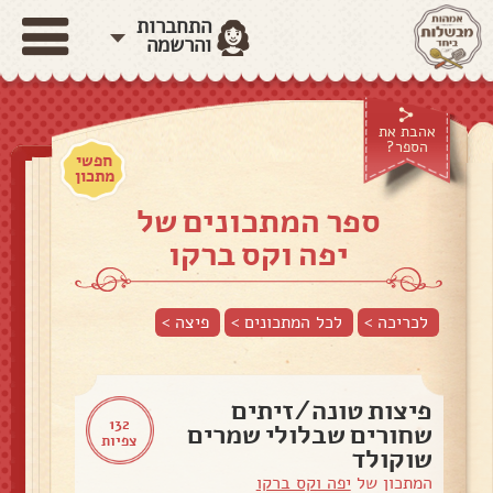
התחברות
והרשמה
אהבת את
הספר?
חפשי
מתכון
ספר המתכונים של
יפה וקס ברקו
לכריכה >
לכל המתכונים >
פיצה
>
פיצות טונה/זיתים
132
שחורים שבלולי שמרים
צפיות
שוקולד
המתכון של
יפה וקס ברקו