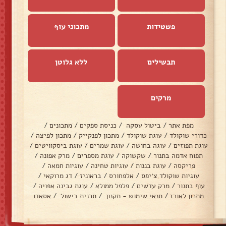
פשטידות
מתכוני עוף
תבשילים
ללא גלוטן
מרקים
מפת אתר
/
ביטול עסקה
/
כניסת ספקים
/
מתכונים
/
כדורי שוקולד
/
עוגת שוקולד
/
מתכון לפנקייק
/
מתכון לפיצה
/
עוגת תפוזים
/
עוגה בחושה
/
עוגת שמרים
/
עוגת ביסקוויטים
/
תפוח אדמה בתנור
/
שקשוקה
/
עוגת מספרים
/
מרק אפונה
/
פריקסה
/
עוגת בננות
/
עוגיות טחינה
/
עוגיות חמאה
/
עוגיות שוקולד צ׳יפס
/
אלפחורס
/
בראוניז
/
דג מרוקאי
/
עוף בתנור
/
מרק עדשים
/
פלפל ממולא
/
עוגת גבינה אפויה
/
מתכון לאורז
/
תנאי שימוש - תקנון
/
תכנית בישול
/
אסאדו