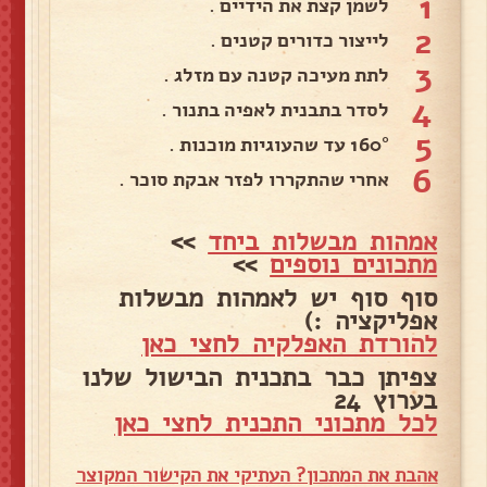
1
לשמן קצת את הידיים .
2
לייצור כדורים קטנים .
3
לתת מעיכה קטנה עם מזלג .
4
לסדר בתבנית לאפיה בתנור .
5
160° עד שהעוגיות מוכנות .
6
אחרי שהתקררו לפזר אבקת סוכר .
אמהות מבשלות ביחד
>>
מתכונים נוספים
>>
סוף סוף יש לאמהות מבשלות
אפליקציה :)
להורדת האפלקיה לחצי כאן
צפיתן כבר בתכנית הבישול שלנו
בערוץ 24
לכל מתכוני התכנית לחצי כאן
אהבת את המתכון? העתיקי את הקישור המקוצר