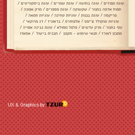
עוגת תפוזים
/
עוגה בחושה
/
עוגת שמרים
/
עוגת ביסקוויטים
/
תפוח אדמה בתנור
/
שקשוקה
/
עוגת מספרים
/
מרק אפונה
/
פריקסה
/
עוגת בננות
/
עוגיות טחינה
/
עוגיות חמאה
/
עוגיות שוקולד צ׳יפס
/
אלפחורס
/
בראוניז
/
דג מרוקאי
/
עוף בתנור
/
מרק עדשים
/
פלפל ממולא
/
עוגת גבינה אפויה
/
מתכון לאורז
/
תנאי שימוש - תקנון
/
תכנית בישול
/
אסאדו