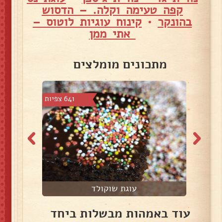
קפה טעימה וקלה. – הדסוש
בהונקר
•
קינוח עוגיות לוטוס –
אתי ממן
מתכונים מומלצים
 צפיות
641 צפיות
עוגת שוקולד
עוד באמהות מבשלות ביחד