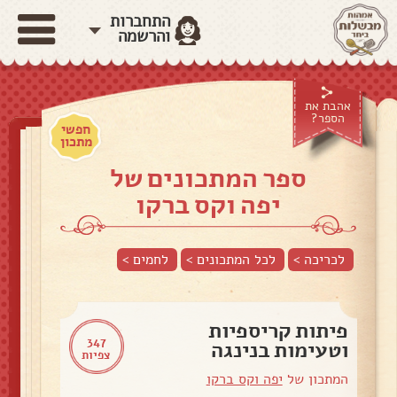
התחברות
והרשמה
אהבת את
הספר?
חפשי
מתכון
ספר המתכונים של
יפה וקס ברקו
לכריכה >
לכל המתכונים >
לחמים
>
פיתות קריספיות
347
וטעימות בנינגה
צפיות
המתכון של
יפה וקס ברקו