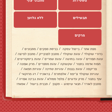
פשטידות
מתכוני עוף
תבשילים
ללא גלוטן
מרקים
מפת אתר
/
ביטול עסקה
/
כניסת ספקים
/
מתכונים
/
כדורי שוקולד
/
עוגת שוקולד
/
מתכון לפנקייק
/
מתכון לפיצה
/
עוגת תפוזים
/
עוגה בחושה
/
עוגת שמרים
/
עוגת ביסקוויטים
/
תפוח אדמה בתנור
/
שקשוקה
/
עוגת מספרים
/
מרק אפונה
/
פריקסה
/
עוגת בננות
/
עוגיות טחינה
/
עוגיות חמאה
/
עוגיות שוקולד צ׳יפס
/
אלפחורס
/
בראוניז
/
דג מרוקאי
/
עוף בתנור
/
מרק עדשים
/
פלפל ממולא
/
עוגת גבינה אפויה
/
מתכון לאורז
/
תנאי שימוש - תקנון
/
תכנית בישול
/
אסאדו