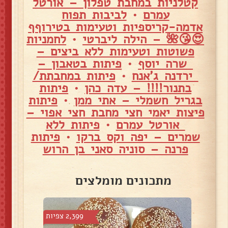
קטלניות במחבת טפלון – אורטל
עמרם
•
לביבות תפוח
אדמה-קריספיות וטעימות בטירוףף
😍😘🌺 – הילה ליברטי
•
לחמניות
פשוטות וטעימות ללא ביצים –
שרה יוסף
•
פיתות בטאבון –
ירדנה ג'אנח
•
פיתות במחבתת/
בתנור!!!! – עדה כהן
•
פיתות
בגריל חשמלי – אתי ממן
•
פיתות
פיצות יאמי חצי מחבת חצי אפוי –
אורטל עמרם
•
פיתות ללא
שמרים – יפה וקס ברקו
•
פיתות
פרנה – סוניה סאני בן הרוש
מתכונים מומלצים
צפיות
2,399 צפיות