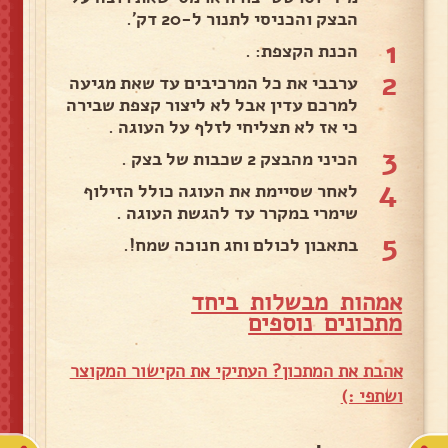
הבצק והכניסי לתנור ל-20 דק'.
1
הכנת הקצפת: .
2
ערבבי את כל המרכיבים עד שאת מגיעה
למרכם עדין אבל לא ליצור קצפת שבירה
כי אז לא תצליחי לזלף על העוגה .
3
הכיני מהבצק 2 שכבות של בצק .
4
לאחר שסיימת את העוגה כולל הזילוף
שימרי במקרר עד להגשת העוגה .
5
בתאבון לכולם וחג חנוכה שמח!.
אמהות מבשלות ביחד
מ
תכונים נוספים
אהבת את המתכון? העתיקי את הקישור המקוצר
ושתפי :)