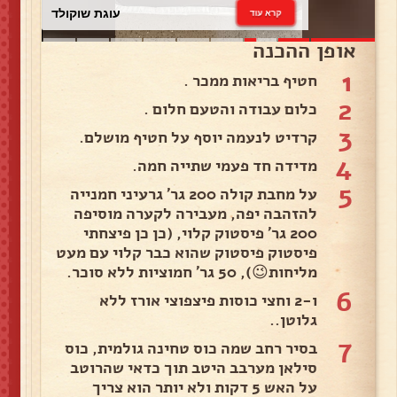
עוגת שוקולד
קרא עוד
אופן ההכנה
1
חטיף בריאות ממכר .
2
כלום עבודה והטעם חלום .
3
קרדיט לנעמה יוסף על חטיף מושלם.
4
מדידה חד פעמי שתייה חמה.
5
על מחבת קולה 200 גר' גרעיני חמנייה
להזהבה יפה, מעבירה לקערה מוסיפה
200 גר' פיסטוק קלוי, (כן כן פיצחתי
פיסטוק פיסטוק שהוא כבר קלוי עם מעט
מליחות😉), 50 גר' חמוציות ללא סוכר.
6
ו-2 וחצי כוסות פיצפוצי אורז ללא
גלוטן..
7
בסיר רחב שמה כוס טחינה גולמית, כוס
סילאן מערבב היטב תוך כדאי שהרוטב
על האש 5 דקות ולא יותר הוא צריך