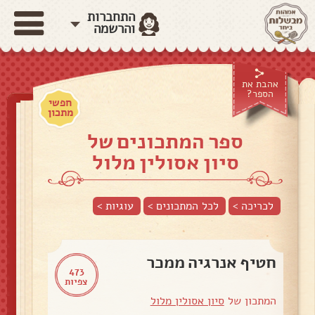
התחברות
והרשמה
אהבת את
הספר?
חפשי
מתכון
ספר המתכונים של
סיון אסולין מלול
לכריכה >
לכל המתכונים >
עוגיות
>
חטיף אנרגיה ממכר
473
צפיות
המתכון של
סיון אסולין מלול