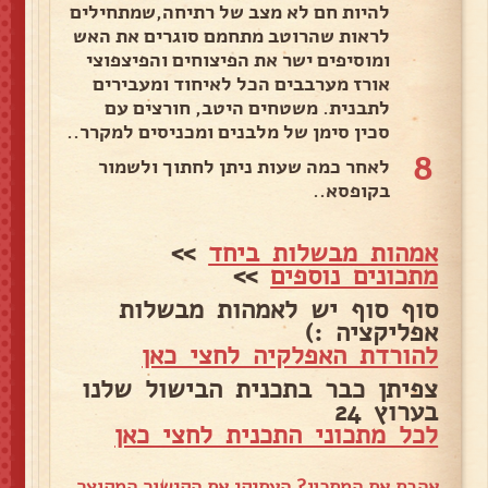
להיות חם לא מצב של רתיחה,שמתחילים
לראות שהרוטב מתחמם סוגרים את האש
ומוסיפים ישר את הפיצוחים והפיצפוצי
אורז מערבבים הכל לאיחוד ומעבירים
לתבנית. משטחים היטב, חורצים עם
סכין סימן של מלבנים ומכניסים למקרר..
8
לאחר כמה שעות ניתן לחתוך ולשמור
בקופסא..
אמהות מבשלות ביחד
>>
מתכונים נוספים
>>
סוף סוף יש לאמהות מבשלות
אפליקציה :)
להורדת האפלקיה לחצי כאן
צפיתן כבר בתכנית הבישול שלנו
בערוץ 24
לכל מתכוני התכנית לחצי כאן
אהבת את המתכון? העתיקי את הקישור המקוצר