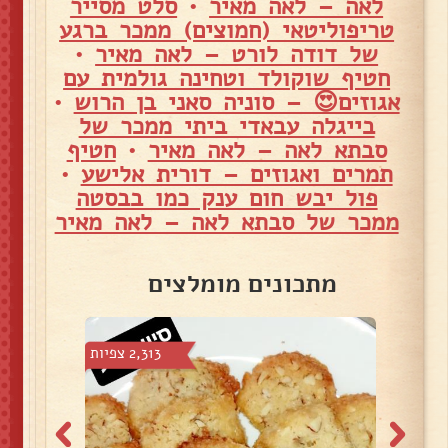
לאה – לאה מאיר
•
סלט מסייר
טריפוליטאי (חמוצים) ממכר ברגע
של דודה לורט – לאה מאיר
•
חטיף שוקולד וטחינה גולמית עם
אגוזים😍 – סוניה סאני בן הרוש
•
בייגלה עבאדי ביתי ממכר של
סבתא לאה – לאה מאיר
•
חטיף
תמרים ואגוזים – דורית אלישע
•
פול יבש חום ענק כמו בבסטה
ממכר של סבתא לאה – לאה מאיר
מתכונים מומלצים
צפיות
2,313 צפיות