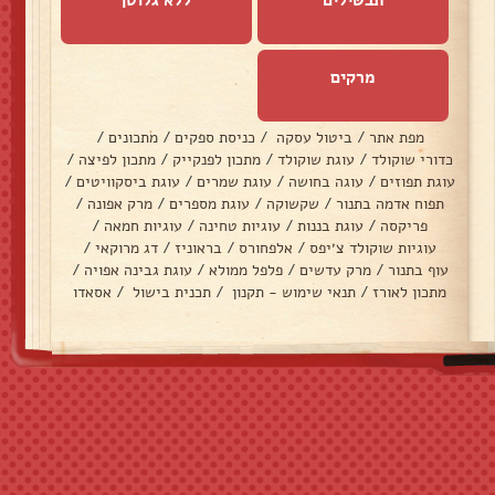
מרקים
מפת אתר
/
ביטול עסקה
/
כניסת ספקים
/
מתכונים
/
כדורי שוקולד
/
עוגת שוקולד
/
מתכון לפנקייק
/
מתכון לפיצה
/
עוגת תפוזים
/
עוגה בחושה
/
עוגת שמרים
/
עוגת ביסקוויטים
/
תפוח אדמה בתנור
/
שקשוקה
/
עוגת מספרים
/
מרק אפונה
/
פריקסה
/
עוגת בננות
/
עוגיות טחינה
/
עוגיות חמאה
/
עוגיות שוקולד צ׳יפס
/
אלפחורס
/
בראוניז
/
דג מרוקאי
/
עוף בתנור
/
מרק עדשים
/
פלפל ממולא
/
עוגת גבינה אפויה
/
מתכון לאורז
/
תנאי שימוש - תקנון
/
תכנית בישול
/
אסאדו