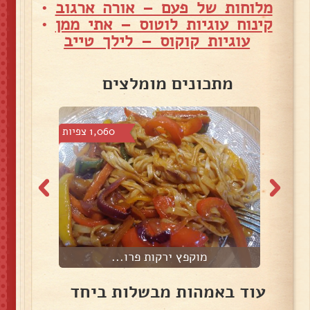
מלוחות של פעם – אורה ארגוב
•
קינוח עוגיות לוטוס – אתי ממן
•
עוגיות קוקוס – לילך טייב
מתכונים מומלצים
צפיות
1,060 צפיות
מוקפץ ירקות פרו...
עוד באמהות מבשלות ביחד