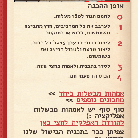
אופן ההכנה
0
לחמם תנור ל180 מעלות.
1
לערבב את כל המרכיבים, חוץ מהביצה
והשומשום, ללוש או במיקסר.
2
ליצור כדורים בערך 15 גר' כל כדור,
ליצור טבעת ולטבול בביצה ואז
בשומשום.
3
לסדר בתבנית ולאפות כחצי שעה.
4
הכוס חד פעמי חם.
אמהות מבשלות ביחד
>>
מתכונים נוספים
>>
סוף סוף יש לאמהות מבשלות
אפליקציה :)
להורדת האפלקיה לחצי כאן
צפיתן כבר בתכנית הבישול שלנו