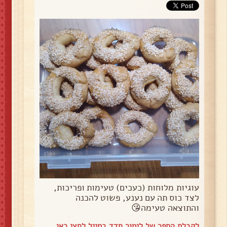
עוגיות מלוחות (כעכים) טעימות ופריכות,
לצד כוס תה עם נענע, פשוט להכנה
והתוצאה טעימה😘
לקבלת הספר של לימור חדד במייל
לחצי כאן