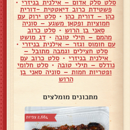
סלט סלק אדום – אילנית בניזרי
•
פשטידת כרוב דיאטטית -דורית
כהן – דורית כהן
•
סלט ירוק עם
חמוציות ופקאן משגע – סוניה
סאני בן הרוש
•
סלט כרוב
מהמם – תילי טובה
•
דג מושט
עם חומוס וגזר – אילנית בניזרי
•
סלט חצילים וגמבה מתובל –
אילנית בניזרי
•
סלט כרוב עם
נודלס – תילי טובה
•
סלט חלומי
ופטריות חמות – סוניה סאני בן
הרוש
מתכונים מומלצים
צפיות
2,684 צפיות