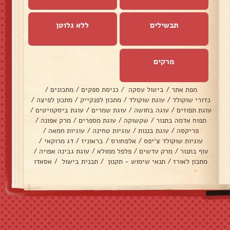
תבשילים
ללא גלוטן
מרקים
מפת אתר
/
ביטול עסקה
/
כניסת ספקים
/
מתכונים
/
כדורי שוקולד
/
עוגת שוקולד
/
מתכון לפנקייק
/
מתכון לפיצה
/
עוגת תפוזים
/
עוגה בחושה
/
עוגת שמרים
/
עוגת ביסקוויטים
/
תפוח אדמה בתנור
/
שקשוקה
/
עוגת מספרים
/
מרק אפונה
/
פריקסה
/
עוגת בננות
/
עוגיות טחינה
/
עוגיות חמאה
/
עוגיות שוקולד צ׳יפס
/
אלפחורס
/
בראוניז
/
דג מרוקאי
/
עוף בתנור
/
מרק עדשים
/
פלפל ממולא
/
עוגת גבינה אפויה
/
מתכון לאורז
/
תנאי שימוש - תקנון
/
תכנית בישול
/
אסאדו