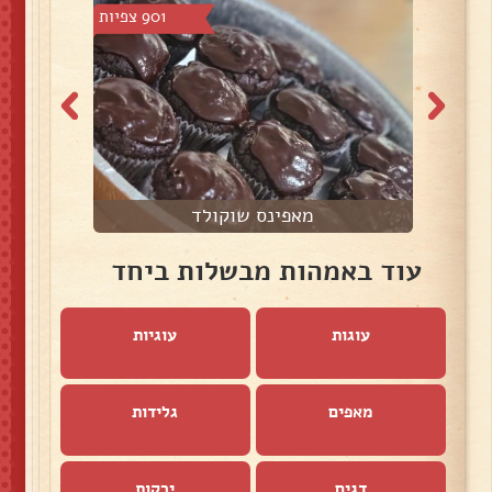
צפיות
901 צפיות
מאפינס שוקולד
עוד באמהות מבשלות ביחד
עוגות
עוגיות
מאפים
גלידות
דגים
ירקות