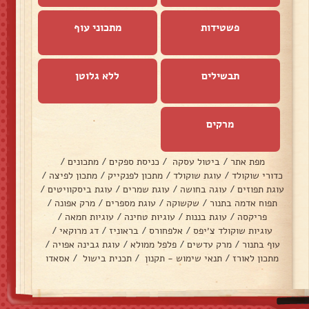
פשטידות
מתכוני עוף
תבשילים
ללא גלוטן
מרקים
מפת אתר
/
ביטול עסקה
/
כניסת ספקים
/
מתכונים
/
כדורי שוקולד
/
עוגת שוקולד
/
מתכון לפנקייק
/
מתכון לפיצה
/
עוגת תפוזים
/
עוגה בחושה
/
עוגת שמרים
/
עוגת ביסקוויטים
/
תפוח אדמה בתנור
/
שקשוקה
/
עוגת מספרים
/
מרק אפונה
/
פריקסה
/
עוגת בננות
/
עוגיות טחינה
/
עוגיות חמאה
/
עוגיות שוקולד צ׳יפס
/
אלפחורס
/
בראוניז
/
דג מרוקאי
/
עוף בתנור
/
מרק עדשים
/
פלפל ממולא
/
עוגת גבינה אפויה
/
מתכון לאורז
/
תנאי שימוש - תקנון
/
תכנית בישול
/
אסאדו