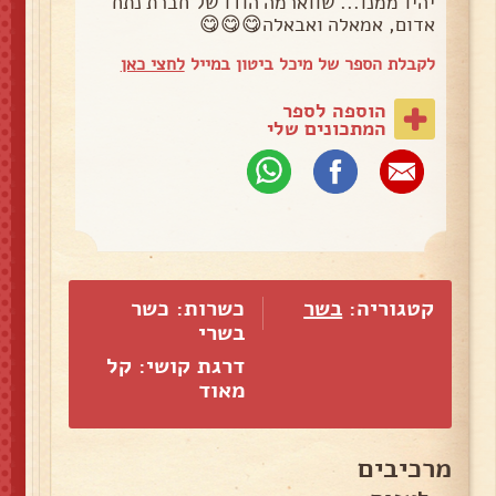
יהיו ממנו... שווארמה הודו של חברת נתח
אדום, אמאלה ואבאלה😋😋😋
לקבלת הספר של מיכל ביטון במייל
לחצי כאן
הוספה לספר
המתכונים שלי
קטגוריה:
בשר
כשרות: כשר
בשרי
דרגת קושי: קל
מאוד
מרכיבים