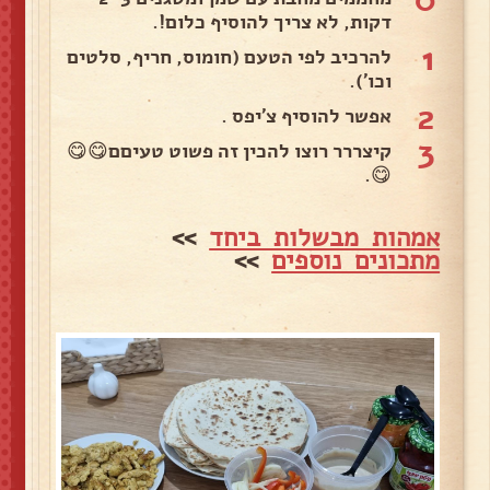
דקות, לא צריך להוסיף כלום!.
1
להרכיב לפי הטעם (חומוס, חריף, סלטים
וכו').
2
אפשר להוסיף צ'יפס .
3
קיצררר רוצו להכין זה פשוט טעיםם😋😋
😋.
אמהות מבשלות ביחד
>>
מתכונים נוספים
>>