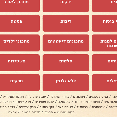
ים
ירקות
מתכון לאורז
 כוסות
ריבות
פסטה
ם למנות
מתכונים דיאטטים
מתכוני ילדים
ונות
וחים
סלטים
פשטידות
ילים
ללא גלוטן
מרקים
קה
/
כניסת ספקים
/
מתכונים
/
כדורי שוקולד
/
עוגת שוקולד
/
מתכון לפנקייק
/
סקוויטים
/
תפוח אדמה בתנור
/
שקשוקה
/
עוגת מספרים
/
מרק אפונה
/
פריקסה
צ׳יפס
/
אלפחורס
/
בראוניז
/
דג מרוקאי
/
עוף בתנור
/
מרק עדשים
/
פלפל ממול
תנאי שימוש - תקנון
/
תכנית בישול
/
אסאדו