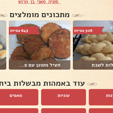
סוניה סאני בן הרוש
מתכונים מומלצים
306 צפיות
643 צפיות
ות לשבת
חציל מטוגן עם פ...
עוד באמהות מבשלות ביח
גות
עוגיות
מאפים