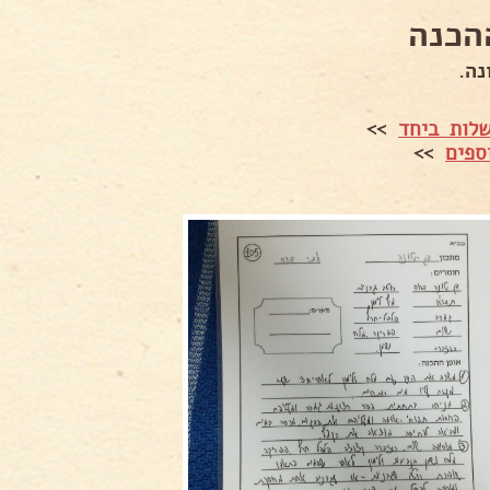
הכנה
נה.
לות ביחד
>>
ספים
>>