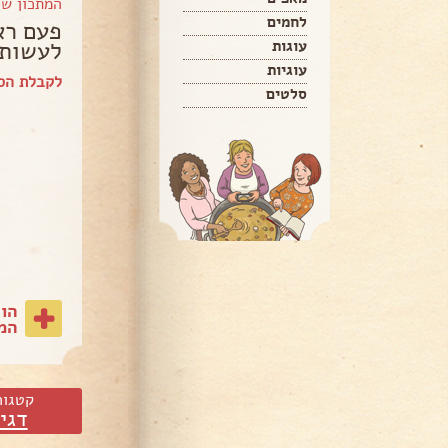
המתכון ש
לחמים
פעם רא
לעשות 
עוגות
עוגיות
לקבלת הספ
סלטים
הו
המת
קטגור
דגי