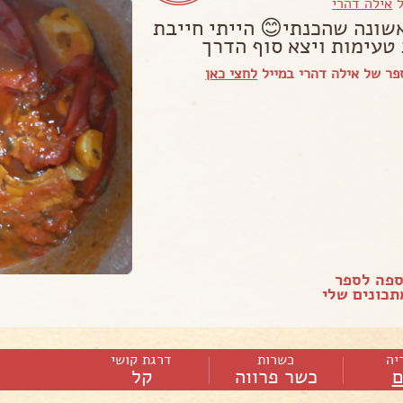
ל
אילה דהרי
שונה שהכנתי😊 הייתי חייבת
טעימות ויצא סוף הדרך
ר של אילה דהרי במייל
לחצי כאן
ספה לספר
כונים שלי
יה
כשרות
דרגת קושי
ם
כשר פרווה
קל