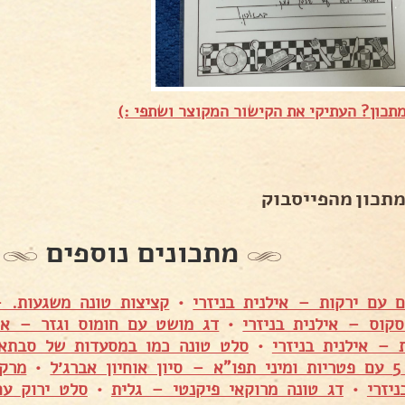
תכון? העתיקי את הקישור המקוצר ושתפי :)
מתכון מהפייסבוק
מתכונים נוספים
 עם ירקות – אילנית בניזרי
•
קציצות טונה משגעות. 
סקוס – אילנית בניזרי
•
דג מושט עם חומוס וגזר – איל
 – אילנית בניזרי
•
סלט טונה כמו במסעדות של סבתא
ג׳ל
•
מרק 
יזרי
•
דג טונה מרוקאי פיקנטי – גלית
•
סלט ירוק עם