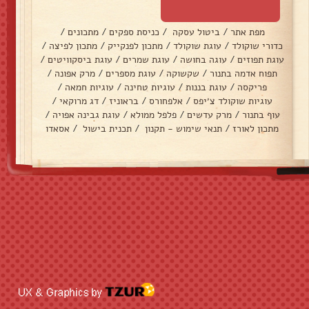
מפת אתר
/
ביטול עסקה
/
כניסת ספקים
/
מתכונים
/
כדורי שוקולד
/
עוגת שוקולד
/
מתכון לפנקייק
/
מתכון לפיצה
/
עוגת תפוזים
/
עוגה בחושה
/
עוגת שמרים
/
עוגת ביסקוויטים
/
תפוח אדמה בתנור
/
שקשוקה
/
עוגת מספרים
/
מרק אפונה
/
פריקסה
/
עוגת בננות
/
עוגיות טחינה
/
עוגיות חמאה
/
עוגיות שוקולד צ׳יפס
/
אלפחורס
/
בראוניז
/
דג מרוקאי
/
עוף בתנור
/
מרק עדשים
/
פלפל ממולא
/
עוגת גבינה אפויה
/
מתכון לאורז
/
תנאי שימוש - תקנון
/
תכנית בישול
/
אסאדו