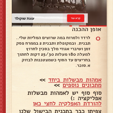
עוגת שוקולד
קרא עוד
אופן ההכנה
0
לרדד ולמרוח במה שרוצים המליות שלי..
תבנית. 1במקופלת ותבנית 2 בממרח פסק
זמן ושיברי אגוזי מלך בסכין לחרוץ
למעלה 180 מעלות 25/30 דקות לחתוך
בחריצים עד הסוף כשמצטננות לבזוק
א.סוכר.
אמהות מבשלות ביחד
>>
מתכונים נוספים
>>
סוף סוף יש לאמהות מבשלות
אפליקציה :)
להורדת האפלקיה לחצי כאן
צפיתן כבר בתכנית הבישול שלנו