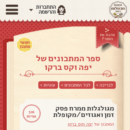
התחברות
והרשמה
אהבת את
הספר?
חפשי
מתכון
ספר המתכונים של
יפה וקס ברקו
לכריכה >
לכל המתכונים >
עוגיות
>
מגולגלות ממרח פסק
516
זמן ואגוזים/מקופלת
צפיות
המתכון של
יפה וקס ברקו