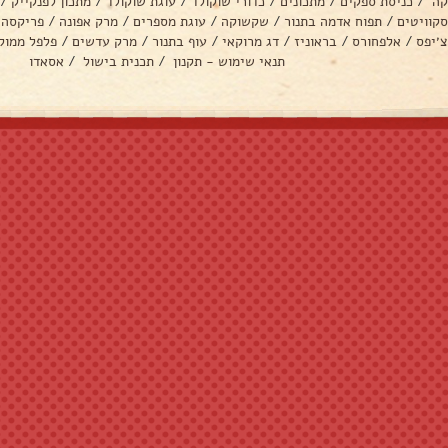
קה
/
כניסת ספקים
/
מתכונים
/
כדורי שוקולד
/
עוגת שוקולד
/
מתכון לפנקייק
/
סקוויטים
/
תפוח אדמה בתנור
/
שקשוקה
/
עוגת מספרים
/
מרק אפונה
/
פריקסה
צ׳יפס
/
אלפחורס
/
בראוניז
/
דג מרוקאי
/
עוף בתנור
/
מרק עדשים
/
פלפל ממול
תנאי שימוש - תקנון
/
תכנית בישול
/
אסאדו