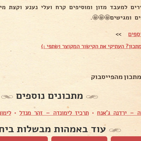
רים למעבד מזון ומוסיפים קרח ועלי נענע וקצת מים
ם ומגישים🤩🤩🤩.
ספים
>>
תכון? העתיקי את הקישור המקוצר ושתפי :)
מתכון מהפייסבוק
מתכונים נוספים
ה – ירדנה ג'אנח
•
תרכיז לימונדה – זהר מנדל
•
לימו
עוד באמהות מבשלות ביח