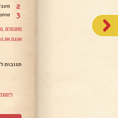
2
מעבי
3
טוחני
מתכונים נו
אהבת את המ
תגובות ל
לימונד