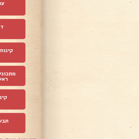
עו
דג
קינוחי
מתכוני
ראש
קינ
תבש