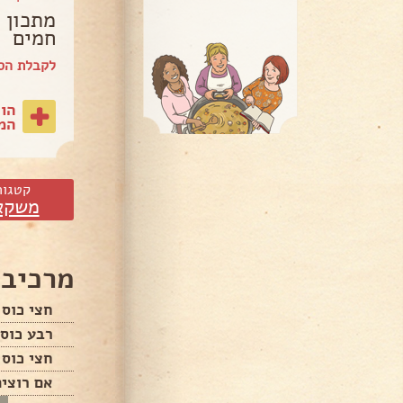
מתכון 
חמים
לקבלת הס
הו
המת
קטגור
משקא
מרכיבי
חצי כוס 
רבע כוס 
חצי כוס 
אם רוצים