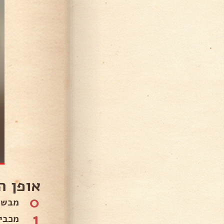
אופן ה
0
מבשלי
1
מכבי