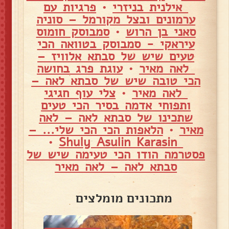
אילנית בניזרי
•
פרגיות עם
ערמונים ובצל מקורמל – סוניה
סאני בן הרוש
•
סמבוסק חומוס
עיראקי - סמבוסק בטוואה הכי
טעים שיש של סבתא אלוויז –
לאה מאיר
•
עוגת פרג בחושה
הכי טובה שיש של סבתא לאה –
לאה מאיר
•
צלי עוף חגיגי
ותפוחי אדמה בסיר הכי טעים
שתכינו של סבתא לאה – לאה
מאיר
•
הלאפות הכי הכי שלי... –
•
Shuly Asulin Karasin
פסטרמה הודו הכי טעימה שיש של
סבתא לאה – לאה מאיר
מתכונים מומלצים