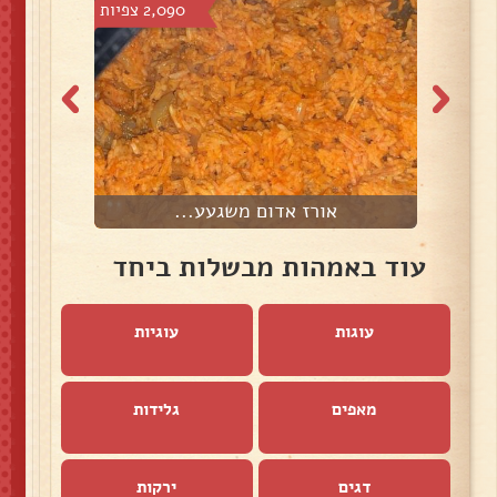
צפיות
2,090 צפיות
אורז אדום משגעע...
כ
עוד באמהות מבשלות ביחד
עוגות
עוגיות
מאפים
גלידות
דגים
ירקות