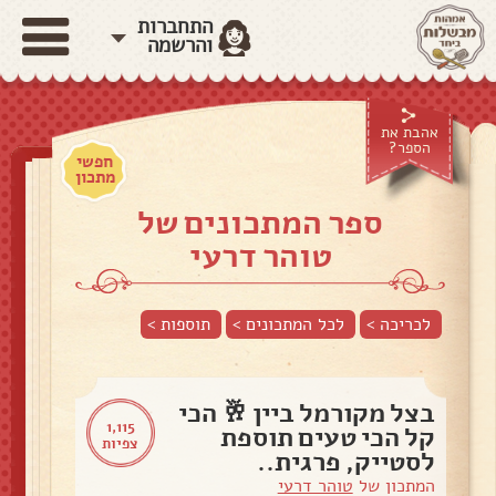
התחברות
והרשמה
אהבת את
הספר?
חפשי
מתכון
ספר המתכונים של
טוהר דרעי
לכריכה >
לכל המתכונים >
תוספות
>
בצל מקורמל ביין 🥂 הכי
1,115
קל הכי טעים תוספת
צפיות
לסטייק, פרגית..
המתכון של
טוהר דרעי