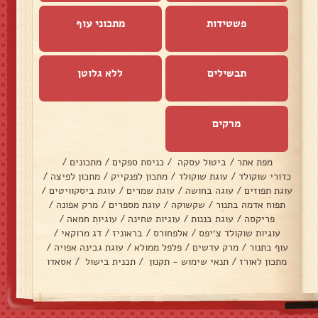
פשטידות
מתכוני עוף
תבשילים
ללא גלוטן
מרקים
מפת אתר
/
ביטול עסקה
/
כניסת ספקים
/
מתכונים
/
כדורי שוקולד
/
עוגת שוקולד
/
מתכון לפנקייק
/
מתכון לפיצה
/
עוגת תפוזים
/
עוגה בחושה
/
עוגת שמרים
/
עוגת ביסקוויטים
/
תפוח אדמה בתנור
/
שקשוקה
/
עוגת מספרים
/
מרק אפונה
/
פריקסה
/
עוגת בננות
/
עוגיות טחינה
/
עוגיות חמאה
/
עוגיות שוקולד צ׳יפס
/
אלפחורס
/
בראוניז
/
דג מרוקאי
/
עוף בתנור
/
מרק עדשים
/
פלפל ממולא
/
עוגת גבינה אפויה
/
מתכון לאורז
/
תנאי שימוש - תקנון
/
תכנית בישול
/
אסאדו