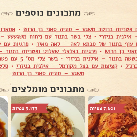
מתכונים נוספים
 פטריות ברוטב משגע – סוניה סאני בן הרוש
•
אסאדו 
 אילנית בניזרי
•
צלי בשר בתנור עם ניחוח משגעעע – ס
 עוף בתנור של סבתא לאה – לאה מאיר
•
פרגיות עם ע
אני בן הרוש
•
פרגיות בצלצלי שאלוט ופטריות בתנור – 
טטה בתנור – אילנית בניזרי
•
בשר צלי מס'
רג׳ל
•
קציצות עם בצל מקורמל – אילנית בניזרי
•
סלט
משגע – סוניה סאני בן הרוש
מתכונים מומלצים
7,601 צפיות
3,173 צפיות