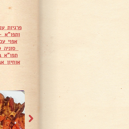
פרגיות עם
ותפו"א –
אפוי עם
סוניה ס
תפו"א ב
אוחיון אב
11,199 צפיות
5,890 צפיות