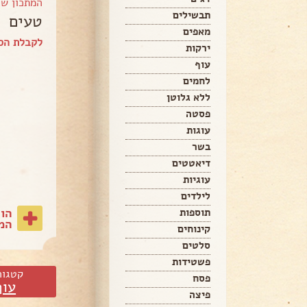
המתכון ש
תבשילים
טעים
מאפים
לקבלת הספ
ירקות
עוף
לחמים
ללא גלוטן
פסטה
עוגות
בשר
דיאטטים
עוגיות
לילדים
הו
תוספות
המת
קינוחים
סלטים
פשטידות
קטגור
פסח
עוף
פיצה