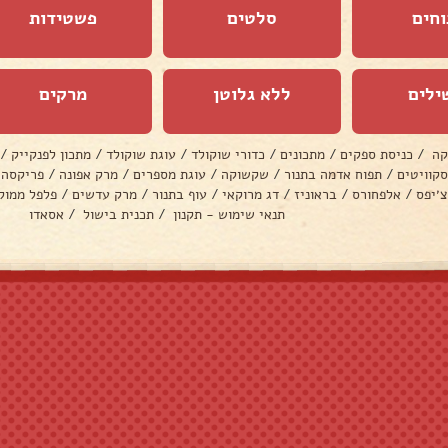
וחים
סלטים
פשטידות
ילים
ללא גלוטן
מרקים
קה
/
כניסת ספקים
/
מתכונים
/
כדורי שוקולד
/
עוגת שוקולד
/
מתכון לפנקייק
/
סקוויטים
/
תפוח אדמה בתנור
/
שקשוקה
/
עוגת מספרים
/
מרק אפונה
/
פריקסה
צ׳יפס
/
אלפחורס
/
בראוניז
/
דג מרוקאי
/
עוף בתנור
/
מרק עדשים
/
פלפל ממול
תנאי שימוש - תקנון
/
תכנית בישול
/
אסאדו