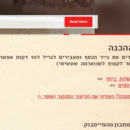
Read More
הכנה
מורידים את נייר הכסף ומעביר
ר לקצוץ לשווארמה שעשיתי) .
לות ביחד
>>
ספים
>>
תכון? העתיקי את הקישור המקוצר ושתפי :)
מתכון מהפייסבוק