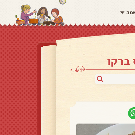
שמה
 ברקו