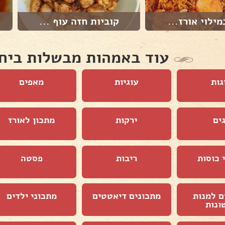
מילוי אורז...
קוביות חזה עוף ...
עוד באמהות מבשלות ביח
גות
עוגיות
מאפים
ים
ירקות
מתכון לאורז
 כוסות
ריבות
פסטה
ם למנות
מתכונים דיאטטים
מתכוני ילדים
ונות