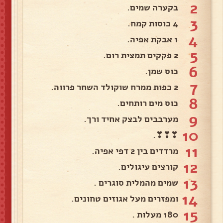
2
בקערה שמים.
3
4 כוסות קמח.
4
1 אבקת אפיה.
5
2 פקקים תמצית רום.
6
כוס שמן.
7
2 כפות ממרח שוקולד השחר פרווה.
8
כוס מים רותחים.
9
מערבבים לבצק אחיד ורך.
10
❣❣❣.
11
מרדדים בין 2 דפי אפיה.
12
קורצים עיגולים.
13
שמים מהמלית סוגרים .
14
ומפזרים מעל אגוזים טחונים.
15
180 מעלות .