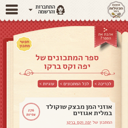
התחברות
והרשמה
אהבת את
הספר?
חפשי
מתכון
ספר המתכונים של
יפה וקס ברקו
לכריכה >
לכל המתכונים >
עוגיות
>
אוזני המן מבצק שוקולד
276
במלית אגוזים
צפיות
המתכון של
יפה וקס ברקו