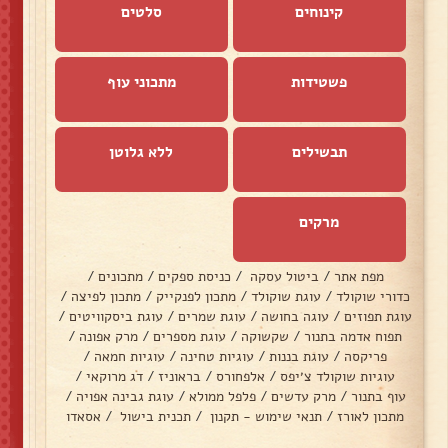
קינוחים
סלטים
פשטידות
מתכוני עוף
תבשילים
ללא גלוטן
מרקים
מפת אתר
/
ביטול עסקה
/
כניסת ספקים
/
מתכונים
/
כדורי שוקולד
/
עוגת שוקולד
/
מתכון לפנקייק
/
מתכון לפיצה
/
עוגת תפוזים
/
עוגה בחושה
/
עוגת שמרים
/
עוגת ביסקוויטים
/
תפוח אדמה בתנור
/
שקשוקה
/
עוגת מספרים
/
מרק אפונה
/
פריקסה
/
עוגת בננות
/
עוגיות טחינה
/
עוגיות חמאה
/
עוגיות שוקולד צ׳יפס
/
אלפחורס
/
בראוניז
/
דג מרוקאי
/
עוף בתנור
/
מרק עדשים
/
פלפל ממולא
/
עוגת גבינה אפויה
/
מתכון לאורז
/
תנאי שימוש - תקנון
/
תכנית בישול
/
אסאדו