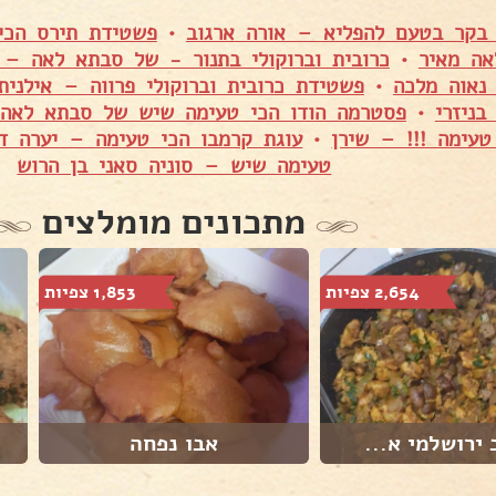
 בקר בטעם להפליא – אורה ארגוב
•
פשטידת תירס הכי
ה מאיר
•
כרובית וברוקולי בתנור - של סבתא לאה – 
נאוה מלכה
•
פשטידת כרובית וברוקולי פרווה – אילנית 
בניזרי
•
פסטרמה הודו הכי טעימה שיש של סבתא לאה
טעימה !!! – שירן
•
עוגת קרמבו הכי טעימה – יערה דר
טעימה שיש – סוניה סאני בן הרוש
מתכונים מומלצים
2,654 צפיות
1,853 צפיות
ירושלמי א...
אבו נפחה