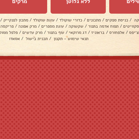
ילים
ללא גלוטן
מרקים
קה
/
כניסת ספקים
/
מתכונים
/
כדורי שוקולד
/
עוגת שוקולד
/
מתכון לפנקייק
/
סקוויטים
/
תפוח אדמה בתנור
/
שקשוקה
/
עוגת מספרים
/
מרק אפונה
/
פריקסה
צ׳יפס
/
אלפחורס
/
בראוניז
/
דג מרוקאי
/
עוף בתנור
/
מרק עדשים
/
פלפל ממול
תנאי שימוש - תקנון
/
תכנית בישול
/
אסאדו