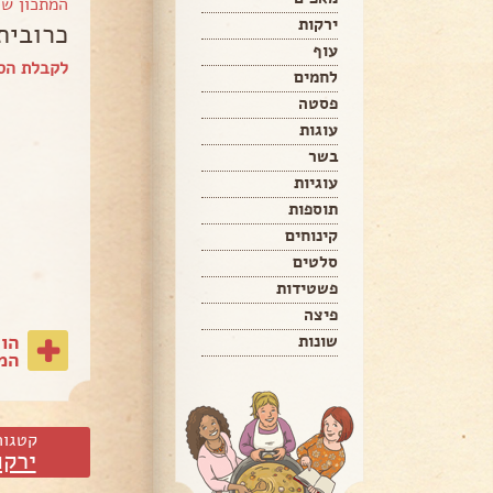
המתכון ש
ירקות
כרובית
עוף
לקבלת הספ
לחמים
פסטה
עוגות
בשר
עוגיות
תוספות
קינוחים
סלטים
פשטידות
פיצה
הו
שונות
המת
קטגור
ירקו