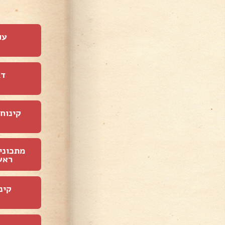
עו
דג
קינוחי
מתכוני
ראש
קינ