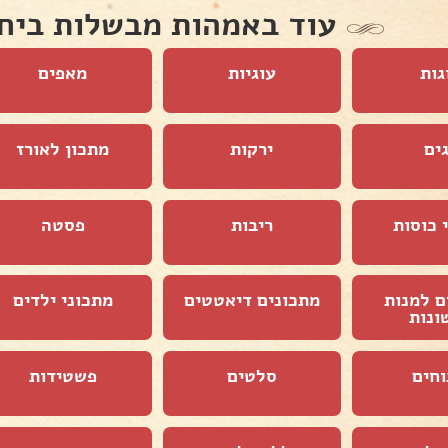
עוד באמהות מבשלות ביח
גות
עוגיות
מאפים
ים
ירקות
מתכון לאורז
 כוסות
ריבות
פסטה
ם למנות
מתכונים דיאטטים
מתכוני ילדים
ונות
וחים
סלטים
פשטידות