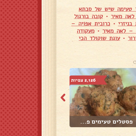
 טעימה שיש של סבתא
לאה מאיר
•
קובה בורגול
בניזרי
•
כרובית אפויה –
 – לאה מאיר
•
מעקודה
ור
•
עוגת שוקולד הכי
2,126 צפיות
3,712 צפיות
פסטלים טעימים פ...
פיתות תימניות א...