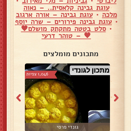
ליברטי
•
גביניות – מלי מאירוב
•
עוגת גבינה קלאסית.. – נאוה
מלכה
•
עוגת גבינה – אורה ארגוב
•
עוגת גבינה פירורים – שרה יוסף
•
סלט בטטה מתקתק מושלם🧡
🧡 – טוהר דרעי
מתכונים מומלצים
7 צפיות
1,046 צפיות
גונדי פרסי