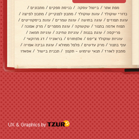
מפת אתר
/
ביטול עסקה
/
כניסת ספקים
/
מתכונים
/
כדורי שוקולד
/
עוגת שוקולד
/
מתכון לפנקייק
/
מתכון לפיצה
/
עוגת תפוזים
/
עוגה בחושה
/
עוגת שמרים
/
עוגת ביסקוויטים
/
תפוח אדמה בתנור
/
שקשוקה
/
עוגת מספרים
/
מרק אפונה
/
פריקסה
/
עוגת בננות
/
עוגיות טחינה
/
עוגיות חמאה
/
עוגיות שוקולד צ׳יפס
/
אלפחורס
/
בראוניז
/
דג מרוקאי
/
עוף בתנור
/
מרק עדשים
/
פלפל ממולא
/
עוגת גבינה אפויה
/
מתכון לאורז
/
תנאי שימוש - תקנון
/
תכנית בישול
/
אסאדו