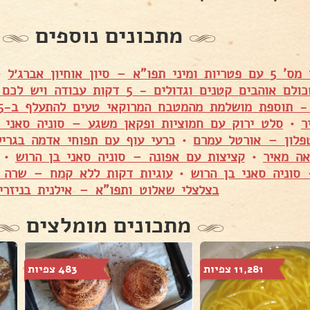
מתכונים נוספים
"א – סיון אוחיון אברג׳ל
•
הבים קטנים וגדולים - 5 דקות עבודה ויש לכם את זה – לאה מאיר
ר
•
סלט ירוק עם חמוציות ופקאן משגע – סוניה סאני 
פלון – אורטל עמרם
•
כרעי עוף עם תפוחי אדמה בגרי
ה מאיר
•
קציצות עם אפונה – סוניה סאני בן הרוש
•
סוניה סאני בן הרוש
•
עוגיות דקות ללא קמח – שרה י
בצלצלי שאלוט ותפו"א – אילנית בניזרי
מתכונים מומלצים
11,281 צפיות
483 צפיות