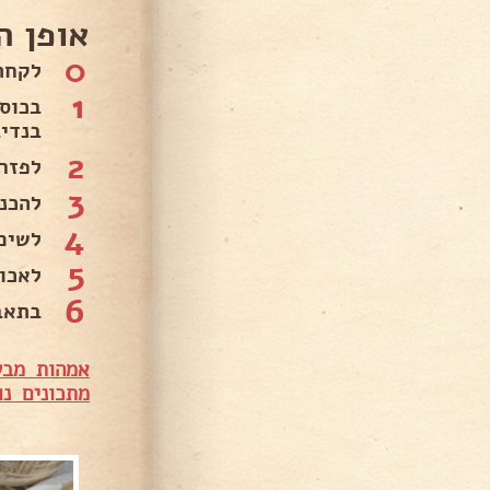
אופן ה
0
לקחת 
1
בכוס
בנדי
2
לפזר
3
להכניס ל
4
לשים
5
לאכו
6
בתאב
אמהות מבש
מתכונים נו