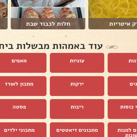
ק איטריות
חלות לכבוד שבת
עוד באמהות מבשלות ביח
גות
עוגיות
מאפים
ים
ירקות
מתכון לאורז
 כוסות
ריבות
פסטה
ם למנות
מתכונים דיאטטים
מתכוני ילדים
ונות