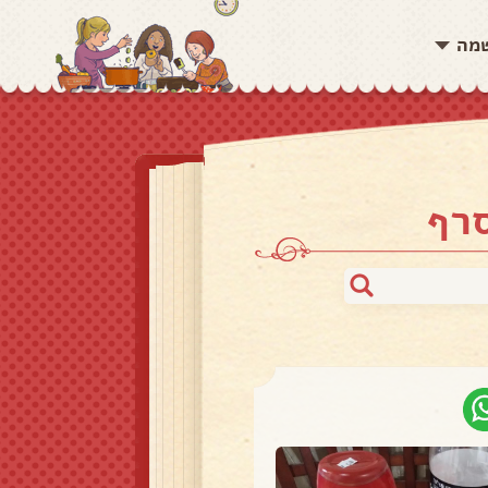
שמה
סרף