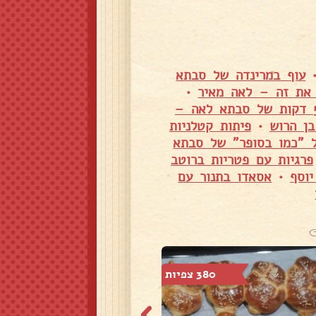
עוף במרינדה של סבתא
•
אינטריה - תוספת מושלמת מהמטבח המרוקאי טעים להתעלף ב-5 דקות של סבתא לאה –
בן הרוש
•
פיתות קטלניות
ל "כמו בסופר" של סבתא
פרגיות עם פטריות ברוטב
וסף
•
אסאדו בתנור עם
380 צפיות
12,395 צפיות