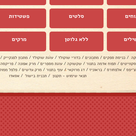
וחים
סלטים
פשטידות
ילים
ללא גלוטן
מרקים
קה
/
כניסת ספקים
/
מתכונים
/
כדורי שוקולד
/
עוגת שוקולד
/
מתכון לפנקייק
/
סקוויטים
/
תפוח אדמה בתנור
/
שקשוקה
/
עוגת מספרים
/
מרק אפונה
/
פריקסה
צ׳יפס
/
אלפחורס
/
בראוניז
/
דג מרוקאי
/
עוף בתנור
/
מרק עדשים
/
פלפל ממול
תנאי שימוש - תקנון
/
תכנית בישול
/
אסאדו