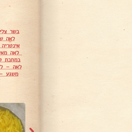
בשר צלי מס' 5 עם פטריות ומיני תפו
לאה שכולם או
לאה מאי
במחבת ט
לאה – לא
משגע – 
13,452 צפיות
757 צפיות