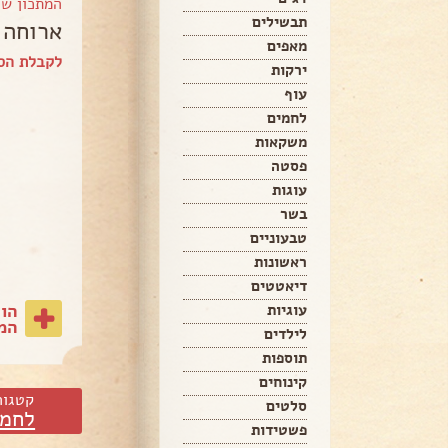
המתכון ש
תבשילים
ארוחה 
מאפים
לקבלת הס
ירקות
עוף
לחמים
משקאות
פסטה
עוגות
בשר
טבעוניים
ראשונות
דיאטטים
הו
עוגיות
המת
לילדים
תוספות
קינוחים
קטגור
סלטים
לחמי
פשטידות