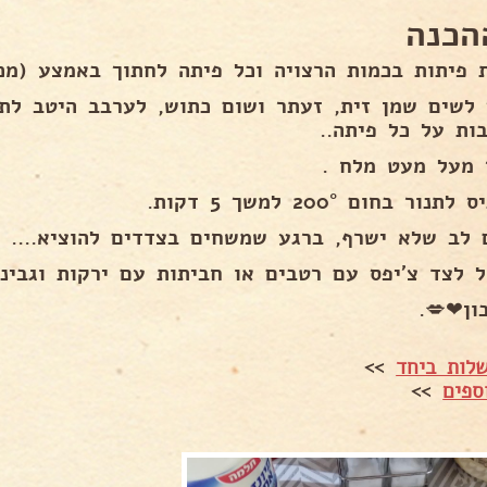
הכנה
פיתות בכמות הרצויה וכל פיתה לחתוך באמצע (מכל פיתה י
 לשים שמן זית, זעתר ושום כתוש, לערבב היטב לת
בות על כל פיתה..
 מעל מעט מלח .
תנור בחום 200° למשך 5 דקות.
 לב שלא ישרף, ברגע שמשחים בצדדים להוציא....
ל לצד צ'יפס עם רטבים או חביתות עם ירקות וגבינה
ון❤💋.
לות ביחד
>>
ספים
>>