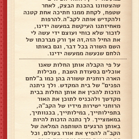
שהצטוונו בהכנת הבצק, לאחר
שטפח, לקחת ממנו חתיכה אחת קטנה
ולהקדיש אותה לקב"ה.להרפות
מאחיזתנו העיקשת במעשה ידינו,
לזכור שלא כוחי ועוצם ידי עשה לי
את החיל הזה,זה אך ורק מברכתו של
השם השורה בכל דבר, וגם באותו
הלחם שנעשה ממעשה ידינו.
על פי הקבלה אותן החלות שאנו
אוכלים בסעודת השבת , מכילות
הארה רוחנית ששורה בהן כמו ב"לחם
הפנים" של בית המקדש. ולך ניתנה
הזכות להכין את אותן החלות בבית
מקדשך ולהכניס לתוכן את האור
הרוחני ישירות מידיו של הקב"ה,
בתפילותייך, במילותייך, בכנוותיך,
במאמצייך. לך נתנה הזכות להיות
באותן הרגעים השותפה המלאה של
הקב"ה להפיץ את אורו בעולם, וכל