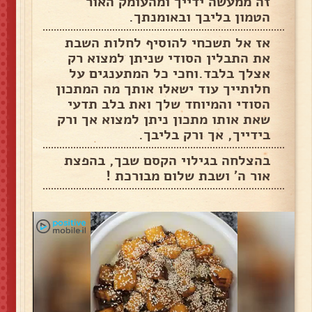
זה ממעשה ידייך ומהעומק האור
הטמון בליבך ובאומנתך.
אז אל תשכחי להוסיף לחלות השבת
את התבלין הסודי שניתן למצוא רק
אצלך בלבד.וחכי כל המתענגים על
חלותייך עוד ישאלו אותך מה המתכון
הסודי והמיוחד שלך ואת בלב תדעי
שאת אותו מתכון ניתן למצוא אך ורק
בידייך, אך ורק בליבך.
בהצלחה בגילוי הקסם שבך, בהפצת
אור ה' ושבת שלום מבורכת !