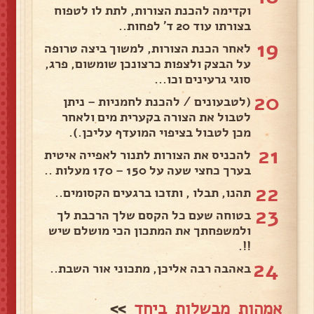
וקדימה להכנת הצורות, לתת לו לטפוח
בצורתו עוד 20 ד' לפחות..
19
לאחר הכנת הצורות, למשוך ביצה טרופה
על הבצק ולצפות כרצונכן שומשום, פרג,
סוגי גרעינים וכו...
20
(לטבעונים / להכנת לחמניות – ניתן
לטבול את הצורה בקערית מים ולאחר
מכן לטבול בציפוי המועדף עליכן.).
21
להכניס את הצורות לתנור לאפייה איטית
בערך כחצי שעה על 150 – 170 מעלות ..
22
תהנו, תבלו , ותזכו ברגעים הקסומים..
23
בטוחה שעם כל הקסם שלך הרכבת לך
ולמשפחתך את המתכון הכי מושלם שיש
!!.
24
באהבה רבה אליכן, מתכוני אור השבת..
אמהות מבשלות ביחד
>>