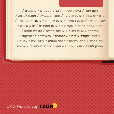
מפת אתר
/
ביטול עסקה
/
כניסת ספקים
/
מתכונים
/
כדורי שוקולד
/
עוגת שוקולד
/
מתכון לפנקייק
/
מתכון לפיצה
/
עוגת תפוזים
/
עוגה בחושה
/
עוגת שמרים
/
עוגת ביסקוויטים
/
תפוח אדמה בתנור
/
שקשוקה
/
עוגת מספרים
/
מרק אפונה
/
פריקסה
/
עוגת בננות
/
עוגיות טחינה
/
עוגיות חמאה
/
עוגיות שוקולד צ׳יפס
/
אלפחורס
/
בראוניז
/
דג מרוקאי
/
עוף בתנור
/
מרק עדשים
/
פלפל ממולא
/
עוגת גבינה אפויה
/
מתכון לאורז
/
תנאי שימוש - תקנון
/
תכנית בישול
/
אסאדו