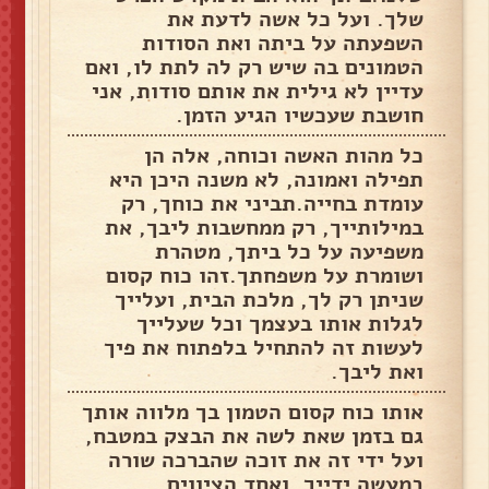
שלך. ועל כל אשה לדעת את
השפעתה על ביתה ואת הסודות
הטמונים בה שיש רק לה לתת לו, ואם
עדיין לא גילית את אותם סודות, אני
חושבת שעכשיו הגיע הזמן.
כל מהות האשה וכוחה, אלה הן
תפילה ואמונה, לא משנה היכן היא
עומדת בחייה.תביני את כוחך, רק
במילותייך, רק ממחשבות ליבך, את
משפיעה על כל ביתך, מטהרת
ושומרת על משפחתך.זהו כוח קסום
שניתן רק לך, מלכת הבית, ועלייך
לגלות אותו בעצמך וכל שעלייך
לעשות זה להתחיל בלפתוח את פיך
ואת ליבך.
אותו כוח קסום הטמון בך מלווה אותך
גם בזמן שאת לשה את הבצק במטבח,
ועל ידי זה את זוכה שהברכה שורה
במעשה ידייך. ואחד הציווים