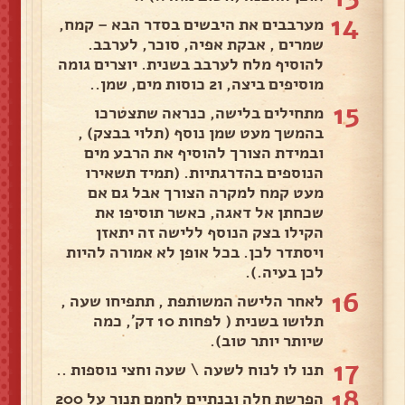
14
מערבבים את היבשים בסדר הבא – קמח,
שמרים , אבקת אפיה, סוכר, לערבב.
להוסיף מלח לערבב בשנית. יוצרים גומה
מוסיפים ביצה, ו2 כוסות מים, שמן..
15
מתחילים בלישה, כנראה שתצטרכו
בהמשך מעט שמן נוסף (תלוי בבצק) ,
ובמידת הצורך להוסיף את הרבע מים
הנוספים בהדרגתיות. (תמיד תשאירו
מעט קמח למקרה הצורך אבל גם אם
שכחתן אל דאגה, כאשר תוסיפו את
הקילו בצק הנוסף ללישה זה יתאזן
ויסתדר לכן. בכל אופן לא אמורה להיות
לכן בעיה.).
16
לאחר הלישה המשותפת , תתפיחו שעה ,
תלושו בשנית ( לפחות 10 דק', כמה
שיותר יותר טוב).
17
תנו לו לנוח לשעה \ שעה וחצי נוספות ..
18
הפרשת חלה ובנתיים לחמם תנור על 200