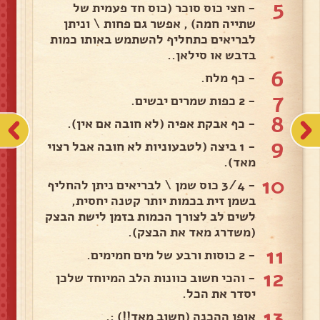
5
- חצי כוס סוכר (כוס חד פעמית של
שתייה חמה) , אפשר גם פחות \ וניתן
לבריאים כתחליף להשתמש באותו כמות
בדבש או סילאן..
6
- כף מלח.
7
- 2 כפות שמרים יבשים.
8
- כף אבקת אפיה (לא חובה אם אין).
9
- 1 ביצה (לטבעוניות לא חובה אבל רצוי
מאד).
10
- 3/4 כוס שמן \ לבריאים ניתן להחליף
בשמן זית בכמות יותר קטנה יחסית,
לשים לב לצורך הכמות בזמן לישת הבצק
(משדרג מאד את הבצק).
11
- 2 כוסות ורבע של מים חמימים.
12
- והכי חשוב כוונות הלב המיוחד שלכן
יסדר את הכל.
13
אופן ההכנה (חשוב מאד!!) :.