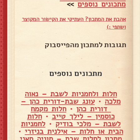
מתכונים נוספים
>>
אהבת את המתכון? העתיקי את הקישור המקוצר
ושתפי :)
תגובות למתכון מהפייסבוק
מתכונים נוספים
חלות ולחמניות לשבת – נאוה
מלכה
•
עונג שבת-דורית כהן –
דורית כהן
•
חלות מקמח
כוסמין – לילך טייב
•
חלות
לשבת – מלכי בודיק
•
לחמניות
הבית או חלות – אילנית בניזרי
•
מתכון לחלות שבת – סוניה סאני