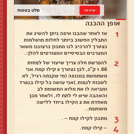
כרוב לבן
קרא עוד
אופן ההכנה
1
אז לאחר שהבנו איפה ניתן להשיג את
התבלין החשוב ביותר לחלות מושלמות
נצטרך להרכיב לנו מתכון כרצוננו משאר
המצרכים הבסיסיים המפורטים להלן:.
2
להפרשת חלה צריך שיעור של לפחות
1.66 ק"ג, לכן נצטרך 2 קילו קמח.אני
משתמשת במנופה (מי שקנתה רגיל, לא
לשכוח לנפות.)אני עושה כל קילו בנפרד
ומביאה לו את מלוא התשומת לב
והאהבה שיש לי לתת לו, ולאחר מכן
מאחדת את 2 הקילו ביחד ללישה
משותפת..
3
מתכון לקילו קמח – .
4
- קילו קמח.