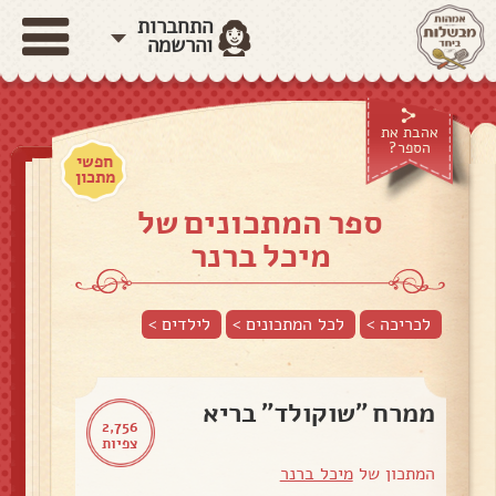
התחברות
והרשמה
אהבת את
הספר?
חפשי
מתכון
ספר המתכונים של
מיכל ברנר
לכריכה >
לכל המתכונים >
לילדים
>
ממרח "שוקולד" בריא
2,756
צפיות
המתכון של
מיכל ברנר