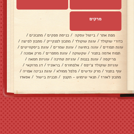
מרקים
מפת אתר
/
ביטול עסקה
/
כניסת ספקים
/
מתכונים
/
כדורי שוקולד
/
עוגת שוקולד
/
מתכון לפנקייק
/
מתכון לפיצה
/
עוגת תפוזים
/
עוגה בחושה
/
עוגת שמרים
/
עוגת ביסקוויטים
/
תפוח אדמה בתנור
/
שקשוקה
/
עוגת מספרים
/
מרק אפונה
/
פריקסה
/
עוגת בננות
/
עוגיות טחינה
/
עוגיות חמאה
/
עוגיות שוקולד צ׳יפס
/
אלפחורס
/
בראוניז
/
דג מרוקאי
/
עוף בתנור
/
מרק עדשים
/
פלפל ממולא
/
עוגת גבינה אפויה
/
מתכון לאורז
/
תנאי שימוש - תקנון
/
תכנית בישול
/
אסאדו