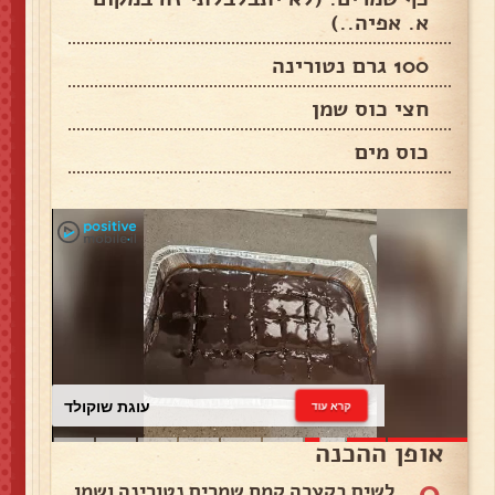
א. אפיה..)
100 גרם נטורינה
חצי כוס שמן
כוס מים
עוגת שוקולד
קרא עוד
אופן ההכנה
0
לשים בקערה קמח שמרים נטורינה ושמן