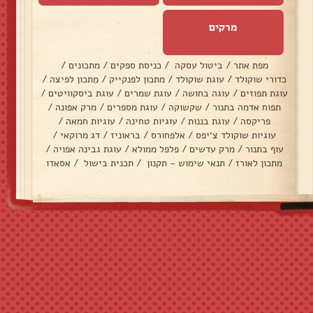
מרקים
מפת אתר
/
ביטול עסקה
/
כניסת ספקים
/
מתכונים
/
כדורי שוקולד
/
עוגת שוקולד
/
מתכון לפנקייק
/
מתכון לפיצה
/
עוגת תפוזים
/
עוגה בחושה
/
עוגת שמרים
/
עוגת ביסקוויטים
/
תפוח אדמה בתנור
/
שקשוקה
/
עוגת מספרים
/
מרק אפונה
/
פריקסה
/
עוגת בננות
/
עוגיות טחינה
/
עוגיות חמאה
/
עוגיות שוקולד צ׳יפס
/
אלפחורס
/
בראוניז
/
דג מרוקאי
/
עוף בתנור
/
מרק עדשים
/
פלפל ממולא
/
עוגת גבינה אפויה
/
מתכון לאורז
/
תנאי שימוש - תקנון
/
תכנית בישול
/
אסאדו