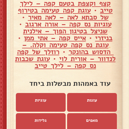
קצף וקצפת בטעם קפה – לילך
טייב
•
עוגת קפה טעימה בטירוף
של סבתא לאה – לאה מאיר
•
עוגיות נס קפה – אורה ארגוב
•
שניצל בטיגון הפוך – אילנית
בניזרי
•
אייס קפה – אתי ממן
•
עוגת נס קפה טעימה וקלה. –
הדסוש בהונקר
•
רוזלך של קפה
לנדוור – אורית לוי
•
עוגת שכבות
נס קפה – לילך טייב
עוד באמהות מבשלות ביחד
עוגות
עוגיות
מאפים
גלידות