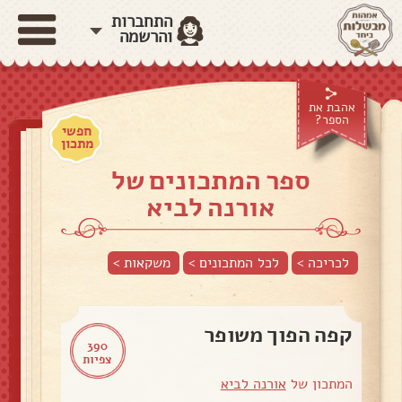
התחברות
והרשמה
אהבת את
הספר?
חפשי
מתכון
ספר המתכונים של
אורנה לביא
לכריכה >
לכל המתכונים >
משקאות
>
קפה הפוך משופר
390
צפיות
המתכון של
אורנה לביא