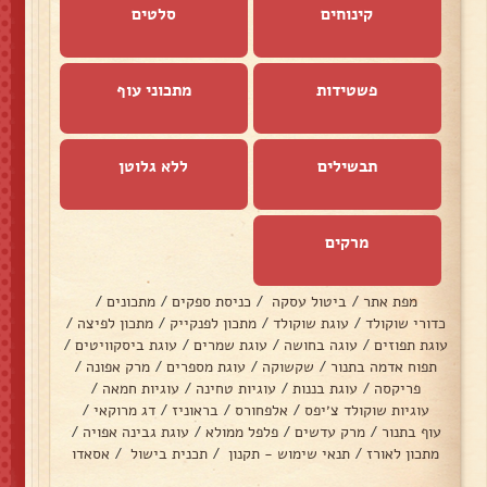
קינוחים
סלטים
פשטידות
מתכוני עוף
תבשילים
ללא גלוטן
מרקים
מפת אתר
/
ביטול עסקה
/
כניסת ספקים
/
מתכונים
/
כדורי שוקולד
/
עוגת שוקולד
/
מתכון לפנקייק
/
מתכון לפיצה
/
עוגת תפוזים
/
עוגה בחושה
/
עוגת שמרים
/
עוגת ביסקוויטים
/
תפוח אדמה בתנור
/
שקשוקה
/
עוגת מספרים
/
מרק אפונה
/
פריקסה
/
עוגת בננות
/
עוגיות טחינה
/
עוגיות חמאה
/
עוגיות שוקולד צ׳יפס
/
אלפחורס
/
בראוניז
/
דג מרוקאי
/
עוף בתנור
/
מרק עדשים
/
פלפל ממולא
/
עוגת גבינה אפויה
/
מתכון לאורז
/
תנאי שימוש - תקנון
/
תכנית בישול
/
אסאדו