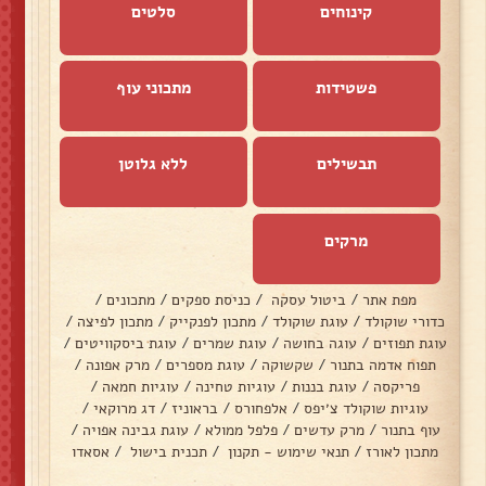
קינוחים
סלטים
פשטידות
מתכוני עוף
תבשילים
ללא גלוטן
מרקים
מפת אתר
/
ביטול עסקה
/
כניסת ספקים
/
מתכונים
/
כדורי שוקולד
/
עוגת שוקולד
/
מתכון לפנקייק
/
מתכון לפיצה
/
עוגת תפוזים
/
עוגה בחושה
/
עוגת שמרים
/
עוגת ביסקוויטים
/
תפוח אדמה בתנור
/
שקשוקה
/
עוגת מספרים
/
מרק אפונה
/
פריקסה
/
עוגת בננות
/
עוגיות טחינה
/
עוגיות חמאה
/
עוגיות שוקולד צ׳יפס
/
אלפחורס
/
בראוניז
/
דג מרוקאי
/
עוף בתנור
/
מרק עדשים
/
פלפל ממולא
/
עוגת גבינה אפויה
/
מתכון לאורז
/
תנאי שימוש - תקנון
/
תכנית בישול
/
אסאדו