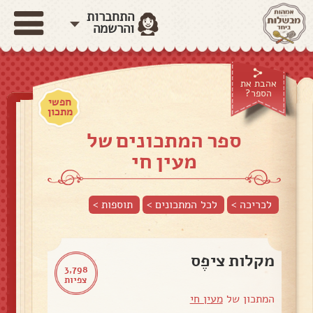
התחברות
והרשמה
אהבת את
הספר?
חפשי
מתכון
ספר המתכונים של
מעין חי
לכריכה >
לכל המתכונים >
תוספות
>
מקלות ציפֶס
3,798
צפיות
המתכון של
מעין חי