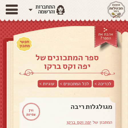
התחברות
והרשמה
אהבת את
הספר?
חפשי
מתכון
ספר המתכונים של
יפה וקס ברקו
לכריכה >
לכל המתכונים >
עוגיות
>
מגולגלות ריבה
711
צפיות
המתכון של
יפה וקס ברקו