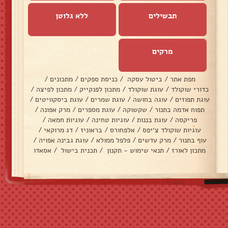
תבשילים
ללא גלוטן
מרקים
מפת אתר
/
ביטול עסקה
/
כניסת ספקים
/
מתכונים
/
כדורי שוקולד
/
עוגת שוקולד
/
מתכון לפנקייק
/
מתכון לפיצה
/
עוגת תפוזים
/
עוגה בחושה
/
עוגת שמרים
/
עוגת ביסקוויטים
/
תפוח אדמה בתנור
/
שקשוקה
/
עוגת מספרים
/
מרק אפונה
/
פריקסה
/
עוגת בננות
/
עוגיות טחינה
/
עוגיות חמאה
/
עוגיות שוקולד צ׳יפס
/
אלפחורס
/
בראוניז
/
דג מרוקאי
/
עוף בתנור
/
מרק עדשים
/
פלפל ממולא
/
עוגת גבינה אפויה
/
מתכון לאורז
/
תנאי שימוש - תקנון
/
תכנית בישול
/
אסאדו