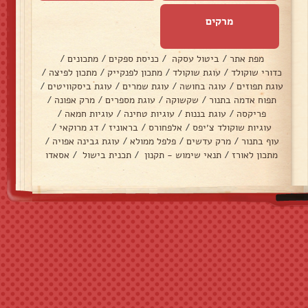
מרקים
מפת אתר
/
ביטול עסקה
/
כניסת ספקים
/
מתכונים
/
כדורי שוקולד
/
עוגת שוקולד
/
מתכון לפנקייק
/
מתכון לפיצה
/
עוגת תפוזים
/
עוגה בחושה
/
עוגת שמרים
/
עוגת ביסקוויטים
/
תפוח אדמה בתנור
/
שקשוקה
/
עוגת מספרים
/
מרק אפונה
/
פריקסה
/
עוגת בננות
/
עוגיות טחינה
/
עוגיות חמאה
/
עוגיות שוקולד צ׳יפס
/
אלפחורס
/
בראוניז
/
דג מרוקאי
/
עוף בתנור
/
מרק עדשים
/
פלפל ממולא
/
עוגת גבינה אפויה
/
מתכון לאורז
/
תנאי שימוש - תקנון
/
תכנית בישול
/
אסאדו