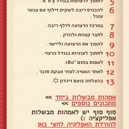
5
לחתוך לרצועות בגודל 5 ס"מ .
6
להכניס ריבה לשקית זילוף עם צנטר
עגול .
7
במרכז הרצועה לזלף ריבה .
8
לחבר קצוות ולהדק .
9
להפוך את הרצועה וליישר .
10
לחתוך לעוגיות בגודל הרצוי .
11
לאפות בחום 180°.
12
לאחר האפיה לפזר אבקת סוכר .
13
בהצלחה נועם זיגדון 💞.
אמהות מבשלות ביחד
>>
מתכונים נוספים
>>
סוף סוף יש לאמהות מבשלות
אפליקציה :)
להורדת האפלקיה לחצי כאן