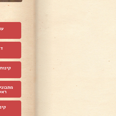
עו
דג
קינוחי
מתכוני
ראש
קינ