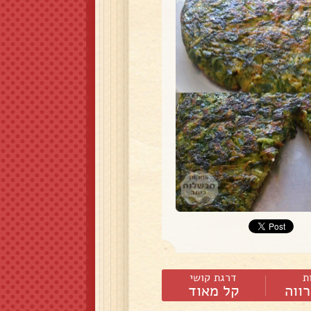
ת
דרגת קושי
ווה
קל מאוד