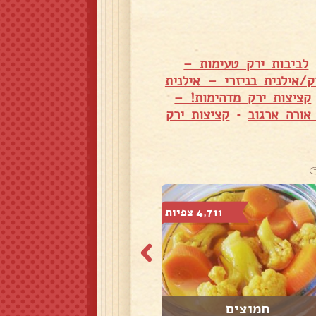
לביבות ירק טעימות –
ק/אילנית בניזרי – אילנית
קציצות ירק מדהימות! –
אורה ארגוב
•
קציצות ירק
4,711 צפיות
3,283 צפיות
חמוצים
קובה במיה