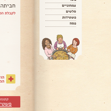
חביתה 
צמחוניים
סלטים
לקבלת הס
פשטידות
פסח
הו
המת
קטגור
פשטיד