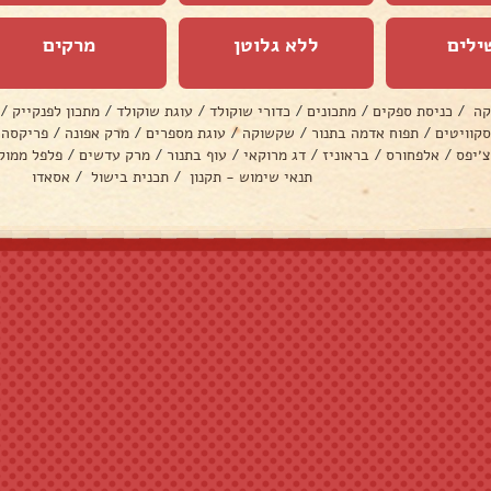
ילים
ללא גלוטן
מרקים
קה
/
כניסת ספקים
/
מתכונים
/
כדורי שוקולד
/
עוגת שוקולד
/
מתכון לפנקייק
/
סקוויטים
/
תפוח אדמה בתנור
/
שקשוקה
/
עוגת מספרים
/
מרק אפונה
/
פריקסה
צ׳יפס
/
אלפחורס
/
בראוניז
/
דג מרוקאי
/
עוף בתנור
/
מרק עדשים
/
פלפל ממול
תנאי שימוש - תקנון
/
תכנית בישול
/
אסאדו