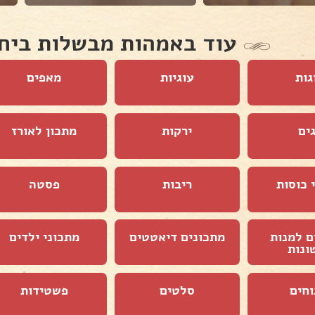
עוד באמהות מבשלות ביח
גות
עוגיות
מאפים
ים
ירקות
מתכון לאורז
 כוסות
ריבות
פסטה
ם למנות
מתכונים דיאטטים
מתכוני ילדים
ונות
וחים
סלטים
פשטידות