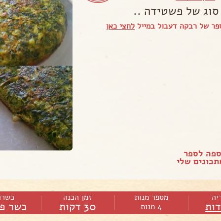
סוג של פשטידה ..
פר של רבקה דעבול במייל
לחצי כאן
ספה לספר
כונים שלי
יה
מספר מנות
זמן הכנה
כשרו
ות
30 דקות
כשר פר
4 מנות