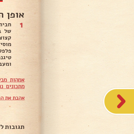
אופן ה
1
חבית
של ב
קצוצ
פלפל
טיגנ
ומעב
אמהות מבש
מתכונים נו
אהבת את המ
תגובות ל