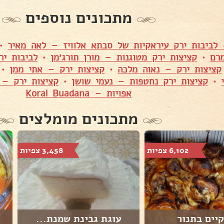
מתכונים נוספים
 לביבות ירק עיראקיות של סבתא אלוויז – לאה מאיר
•
רם
•
קציצות ירק מטוגנות – מורן תורג׳מן
•
לביבות יר
קציצות ירק – נאוה מלכה
•
קציצות ירק – אתי ממן
•
•
קציצות ירק נחטפות – נעמי שושן
•
קציצות ירק – 
אפויות – Koral Buadana
מתכונים מומלצים
6,102 צפיות
3,458 צפיות
יים בתנור
עוגת גבינת שמנת...