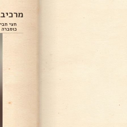
מרכיבי
חצי חביל
כוסברה ב